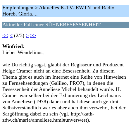
Empfehlungen > Aktuelles K-TV- EWTN und Radio
Horeb, Gloria....
Aktueller Fall einer SÜHNEBESESSENHEIT
<<
<
(2/3)
>
>>
Winfried
:
Lieber Wendelinus,
wie Du richtig sagst, glaubt der Regisseur und Produzent
Helge Cramer nicht an eine Besessenheit. Zu diesem
Thema gibt es auch im Internet eine Reihe von Hinweisen
zu Fernsehsendungen (Galileo, PRO7), in denen die
Besessenheit der Anneliese Michel behandelt wurde. H.
Cramer war selber bei der Exhumierung des Leichnams
von Anneliese (1978) dabei und hat diese auch gefilmt.
Selbstverständlich war es aber auch ihm verwehrt, bei der
Sargöffnung dabei zu sein (vgl. http://kath-
zdw.ch/maria/anneliese.html#unverwest).