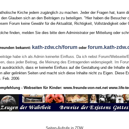
tholische Kirche jedem zugänglich zu machen. Jeder der Fragen hat, kann di
den Glauben sich an den Beiträgen zu beteiligen. "Hier haben die Besucher d
sem Forum keine Gewähr für die Aktualität, Richtigkeit, Vollständigkeit oder Q
he finden, melden Sie dies bitte dem Administrator per Mitteilung oder schr
kath-zdw.ch/forum
forum.kath-zdw.
Freunden bekannt:
oder
eiträge habe ich als Admin keinerlei Einfluss. Da ich nebst Forum/Webseite/
wissen, dass jeder Beitrag, die Meinung des Eintragenden widerspiegelt. Im Fo
usdrücklich, dass er keinerlei Einfluss auf die Gestaltung und die Inhalte d
en aller gelinkten Seiten und macht sich diese Inhalte nicht zu Eigen.
Diese Er
n.
Feb. 2006
empfehlung - Webseiten für Kinder:
www.freunde-von-net.net
www.life-te
Seiten-Aufrufe in ZDW