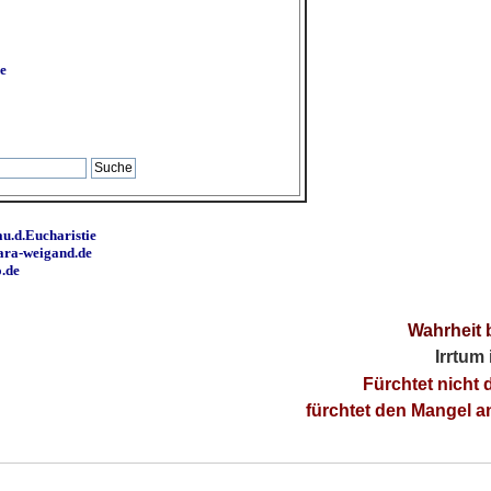
e
u.d.Eucharistie
ara-weigand.de
o.de
Wahrheit 
Irrtum
Fürchtet nicht 
fürchtet den Mangel 