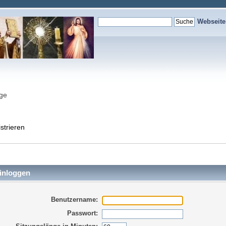
Webseit
nge
strieren
inloggen
Benutzername:
Passwort: