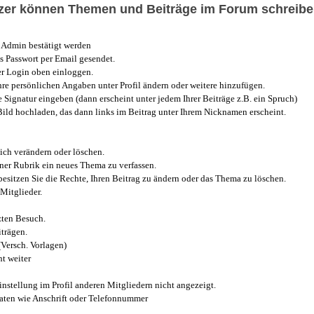
utzer können Themen und Beiträge im Forum schreibe
Admin bestätigt werden
 Passwort per Email gesendet.
r Login oben einloggen.
e persönlichen Angaben unter Profil ändern oder weitere hinzufügen.
e Signatur eingeben (dann erscheint unter jedem Ihrer Beiträge z.B. ein Spruch)
 Bild hochladen, das dann links im Beitrag unter Ihrem Nicknamen erscheint.
ich verändern oder löschen.
iner Rubrik ein neues Thema zu verfassen.
esitzen Sie die Rechte, Ihren Beitrag zu ändern oder das Thema zu löschen.
Mitglieder.
zten Besuch.
trägen.
(Versch. Vorlagen)
t weiter
instellung im Profil anderen Mitgliedern nicht angezeigt.
aten wie Anschrift oder Telefonnummer