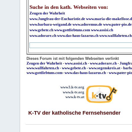
Suche in den kath. Webseiten von:
Zeugen der Wahrheit
www.Jungfrau-der-Eucharistie.de
www.maria-die-makellose.d
www.barbara-weigand.de
www.adoremus.de
www.pater-pio.de
www.gebete.ch
www.gottliebtuns.com
www.assisi.ch
www.adorare.ch
www.das-haus-lazarus.ch
www.wallfahrten.ch
Dieses Forum ist mit folgenden Webseiten verlinkt
Zeugen der Wahrheit
-
www.assisi.ch
-
www.adorare.ch
-
Jungfra
www.wallfahrten.ch
-
www.gebete.ch
-
www.segenskreis.at
-
barb
www.gottliebtuns.com
-
www.das-haus-lazarus.ch
-
www.pater-pi
www3.k-tv.org
www.k-tv.org
www.k-tv.at
K-TV der katholische Fernsehsender