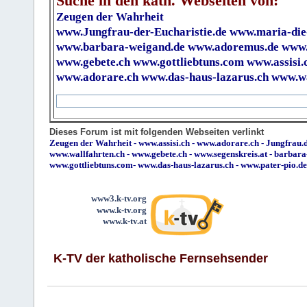
Suche in den kath. Webseiten von:
Zeugen der Wahrheit
www.Jungfrau-der-Eucharistie.de
www.maria-die
www.barbara-weigand.de
www.adoremus.de
www.
www.gebete.ch
www.gottliebtuns.com
www.assisi.
www.adorare.ch
www.das-haus-lazarus.ch
www.wa
Dieses Forum ist mit folgenden Webseiten verlinkt
Zeugen der Wahrheit
-
www.assisi.ch
-
www.adorare.ch
-
Jungfrau.d
www.wallfahrten.ch
-
www.gebete.ch
-
www.segenskreis.at
-
barbara
www.gottliebtuns.com
-
www.das-haus-lazarus.ch
-
www.pater-pio.de
www3.k-tv.org
www.k-tv.org
www.k-tv.at
K-TV der katholische Fernsehsender