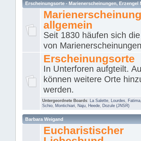
Erscheinungsorte - Marienerscheinungen, Erzengel Micha
Marienerscheinun
allgemein
Seit 1830 häufen sich die
von Marienerscheinungen 
Erscheinungsorte
In Unterforen aufgteilt. 
können weitere Orte hinz
werden.
Untergeordnete Boards
:
La Salette
,
Lourdes
,
Fatima
Schio
,
Montichiari
,
Naju
,
Heede
,
Dozule (JNSR)
Barbara Weigand
Eucharistischer
Liebesbund