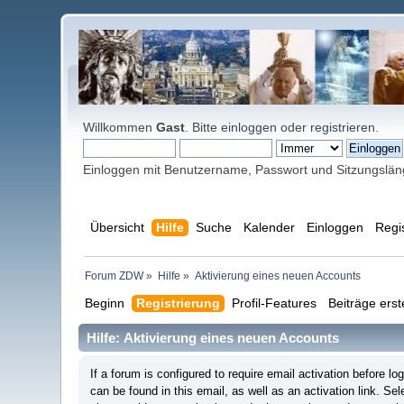
Willkommen
Gast
. Bitte
einloggen
oder
registrieren
.
Einloggen mit Benutzername, Passwort und Sitzungslä
Übersicht
Hilfe
Suche
Kalender
Einloggen
Regi
Forum ZDW
»
Hilfe
»
Aktivierung eines neuen Accounts
Beginn
Registrierung
Profil-Features
Beiträge erst
Hilfe: Aktivierung eines neuen Accounts
If a forum is configured to require email activation before 
can be found in this email, as well as an activation link. Se