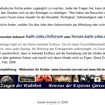
tholische Kirche jedem zugänglich zu machen. Jeder der Fragen hat, kann di
den Glauben sich an den Beiträgen zu beteiligen. "Hier haben die Besucher d
sem Forum keine Gewähr für die Aktualität, Richtigkeit, Vollständigkeit oder Q
he finden, melden Sie dies bitte dem Administrator per Mitteilung oder schr
kath-zdw.ch/forum
forum.kath-zdw.
Freunden bekannt:
oder
eiträge habe ich als Admin keinerlei Einfluss. Da ich nebst Forum/Webseite/
wissen, dass jeder Beitrag, die Meinung des Eintragenden widerspiegelt. Im Fo
usdrücklich, dass er keinerlei Einfluss auf die Gestaltung und die Inhalte d
en aller gelinkten Seiten und macht sich diese Inhalte nicht zu Eigen.
Diese Er
n.
Feb. 2006
empfehlung - Webseiten für Kinder:
www.freunde-von-net.net
www.life-te
Seiten-Aufrufe in ZDW