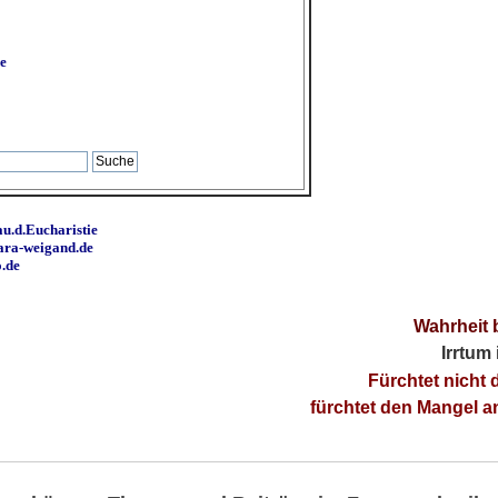
e
u.d.Eucharistie
ara-weigand.de
o.de
Wahrheit 
Irrtum
Fürchtet nicht 
fürchtet den Mangel 