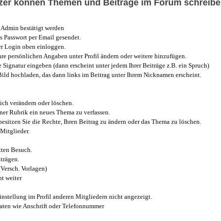
utzer können Themen und Beiträge im Forum schreibe
Admin bestätigt werden
 Passwort per Email gesendet.
r Login oben einloggen.
e persönlichen Angaben unter Profil ändern oder weitere hinzufügen.
e Signatur eingeben (dann erscheint unter jedem Ihrer Beiträge z.B. ein Spruch)
 Bild hochladen, das dann links im Beitrag unter Ihrem Nicknamen erscheint.
ich verändern oder löschen.
iner Rubrik ein neues Thema zu verfassen.
esitzen Sie die Rechte, Ihren Beitrag zu ändern oder das Thema zu löschen.
Mitglieder.
zten Besuch.
trägen.
(Versch. Vorlagen)
t weiter
instellung im Profil anderen Mitgliedern nicht angezeigt.
aten wie Anschrift oder Telefonnummer