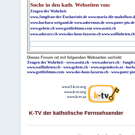
Suche in den kath. Webseiten von:
Zeugen der Wahrheit
www.Jungfrau-der-Eucharistie.de
www.maria-die-makellose.d
www.barbara-weigand.de
www.adoremus.de
www.pater-pio.de
www.gebete.ch
www.gottliebtuns.com
www.assisi.ch
www.adorare.ch
www.das-haus-lazarus.ch
www.wallfahrten.ch
Dieses Forum ist mit folgenden Webseiten verlinkt
Zeugen der Wahrheit
-
www.assisi.ch
-
www.adorare.ch
-
Jungfra
www.wallfahrten.ch
-
www.gebete.ch
-
www.segenskreis.at
-
barb
www.gottliebtuns.com
-
www.das-haus-lazarus.ch
-
www.pater-pi
www3.k-tv.org
www.k-tv.org
www.k-tv.at
K-TV der katholische Fernsehsender