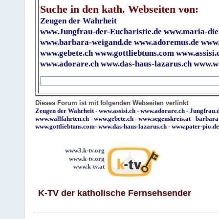
Suche in den kath. Webseiten von:
Zeugen der Wahrheit
www.Jungfrau-der-Eucharistie.de
www.maria-die
www.barbara-weigand.de
www.adoremus.de
www.
www.gebete.ch
www.gottliebtuns.com
www.assisi.
www.adorare.ch
www.das-haus-lazarus.ch
www.wa
Dieses Forum ist mit folgenden Webseiten verlinkt
Zeugen der Wahrheit
-
www.assisi.ch
-
www.adorare.ch
-
Jungfrau.d
www.wallfahrten.ch
-
www.gebete.ch
-
www.segenskreis.at
-
barbara
www.gottliebtuns.com
-
www.das-haus-lazarus.ch
-
www.pater-pio.de
www3.k-tv.org
www.k-tv.org
www.k-tv.at
K-TV der katholische Fernsehsender