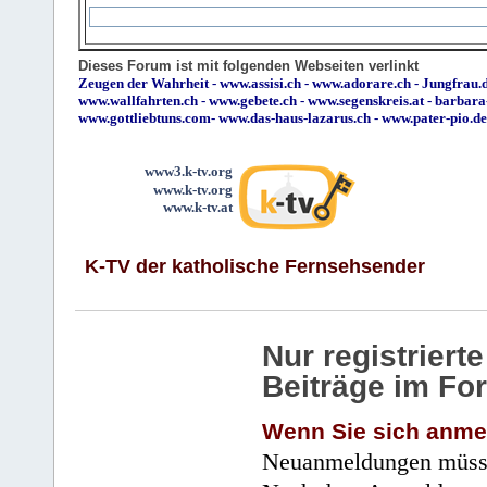
Dieses Forum ist mit folgenden Webseiten verlinkt
Zeugen der Wahrheit
-
www.assisi.ch
-
www.adorare.ch
-
Jungfrau.d
www.wallfahrten.ch
-
www.gebete.ch
-
www.segenskreis.at
-
barbara
www.gottliebtuns.com
-
www.das-haus-lazarus.ch
-
www.pater-pio.de
www3.k-tv.org
www.k-tv.org
www.k-tv.at
K-TV der katholische Fernsehsender
Nur registrier
Beiträge im Fo
Wenn Sie sich anme
Neuanmeldungen müsse