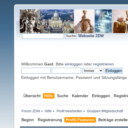
Webseite ZDW
Willkommen
Gast
. Bitte
einloggen
oder
registrieren
.
Einloggen mit Benutzername, Passwort und Sitzungslänge
Übersicht
Hilfe
Suche
Kalender
Einloggen
Registr
Forum ZDW
»
Hilfe
»
Profil bearbeiten
»
Gruppen Mitgliedschaft
Beginn
Registrierung
Profil-Features
Beiträge erstell