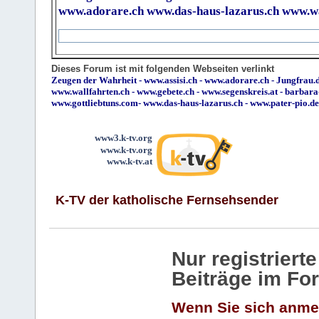
www.adorare.ch
www.das-haus-lazarus.ch
www.wa
Dieses Forum ist mit folgenden Webseiten verlinkt
Zeugen der Wahrheit
-
www.assisi.ch
-
www.adorare.ch
-
Jungfrau.d
www.wallfahrten.ch
-
www.gebete.ch
-
www.segenskreis.at
-
barbara
www.gottliebtuns.com
-
www.das-haus-lazarus.ch
-
www.pater-pio.de
www3.k-tv.org
www.k-tv.org
www.k-tv.at
K-TV der katholische Fernsehsender
Nur registrier
Beiträge im Fo
Wenn Sie sich anme