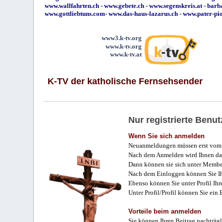
www.wallfahrten.ch
-
www.gebete.ch
-
www.segenskreis.at
-
barb
www.gottliebtuns.com
-
www.das-haus-lazarus.ch
-
www.pater-pi
www3.k-tv.org
www.k-tv.org
www.k-tv.at
K-TV der katholische Fernsehsender
Nur registrierte Ben
Wenn Sie sich anmelden
Neuanmeldungen müssen erst vom 
Nach dem Anmelden wird Ihnen das
Dann können sie sich unter Membe
Nach dem Einloggen können Sie Ihr
Ebenso können Sie unter Profil Ihr
Unter Profil/Profil können Sie ein
Vorteile beim anmelden
Sie können Ihren Beitrag nachträgl