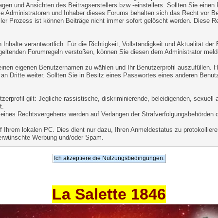
agen und Ansichten des Beitragserstellers bzw -einstellers. Sollten Sie einen
ie Administratoren und Inhaber dieses Forums behalten sich das Recht vor Beit
er Prozess ist können Beiträge nicht immer sofort gelöscht werden. Diese Re
Inhalte verantwortlich. Für die Richtigkeit, Vollständigkeit und Aktualität de
geltenden Forumregeln verstoßen, können Sie diesen dem Administrator meld
 einen eigenen Benutzernamen zu wählen und Ihr Benutzerprofil auszufüllen. 
an Dritte weiter. Sollten Sie in Besitz eines Passwortes eines anderen Benut
.
rprofil gilt: Jegliche rassistische, diskriminierende, beleidigenden, sexuel
t.
le eines Rechtsvergehens werden auf Verlangen der Strafverfolgungsbehörden 
Ihrem lokalen PC. Dies dient nur dazu, Ihren Anmeldestatus zu protokollieren
unerwünschte Werbung und/oder Spam.
La Salette 1846