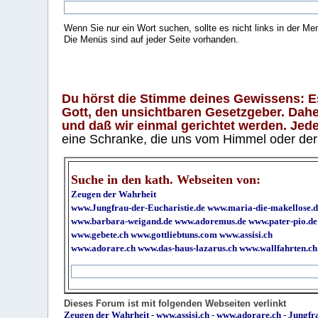
Wenn Sie nur ein Wort suchen, sollte es nicht links in der Me
Die Menüs sind auf jeder Seite vorhanden.
.
Du hörst die Stimme deines Gewissens: Es 
Gott, den unsichtbaren Gesetzgeber. Daher
und daß wir einmal gerichtet werden. Jeder
eine Schranke, die uns vom Himmel oder der H
Suche in den kath. Webseiten von:
Zeugen der Wahrheit
www.Jungfrau-der-Eucharistie.de
www.maria-die-makellose.d
www.barbara-weigand.de
www.adoremus.de
www.pater-pio.de
www.gebete.ch
www.gottliebtuns.com
www.assisi.ch
www.adorare.ch
www.das-haus-lazarus.ch
www.wallfahrten.ch
Dieses Forum ist mit folgenden Webseiten verlinkt
Zeugen der Wahrheit
-
www.assisi.ch
-
www.adorare.ch
-
Jungfra