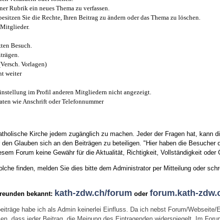
iner Rubrik ein neues Thema zu verfassen.
esitzen Sie die Rechte, Ihren Beitrag zu ändern oder das Thema zu löschen.
Mitglieder.
zten Besuch.
trägen.
(Versch. Vorlagen)
t weiter
instellung im Profil anderen Mitgliedern nicht angezeigt.
aten wie Anschrift oder Telefonnummer
tholische Kirche jedem zugänglich zu machen. Jeder der Fragen hat, kann di
den Glauben sich an den Beiträgen zu beteiligen. "Hier haben die Besucher d
sem Forum keine Gewähr für die Aktualität, Richtigkeit, Vollständigkeit oder Q
he finden, melden Sie dies bitte dem Administrator per Mitteilung oder schr
kath-zdw.ch/forum
forum.kath-zdw.
Freunden bekannt:
oder
eiträge habe ich als Admin keinerlei Einfluss. Da ich nebst Forum/Webseite/
wissen, dass jeder Beitrag, die Meinung des Eintragenden widerspiegelt. Im Fo