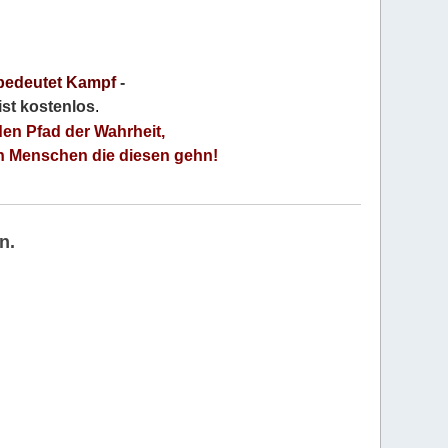
bedeutet Kampf
-
 ist kostenlos
.
den Pfad der Wahrheit,
an Menschen die diesen gehn!
n.