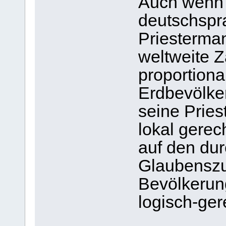
Auch wenn 
deutschspr
Priesterman
weltweite Z
proportion
Erdbevölker
seine Pries
lokal gerec
auf den dur
Glaubenszu
Bevölkerung
logisch-ger