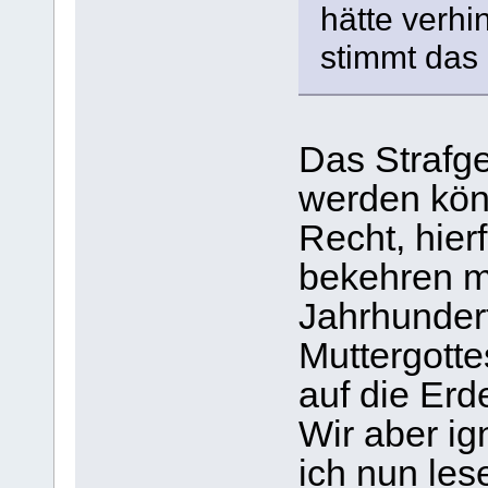
hätte verhi
stimmt das 
Das Strafge
werden kön
Recht, hier
bekehren m
Jahrhundert
Muttergott
auf die Er
Wir aber ig
ich nun les