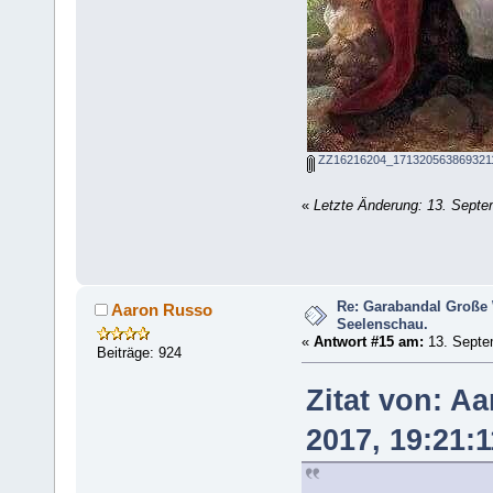
ZZ16216204_1713205638693211
«
Letzte Änderung: 13. Septe
Re: Garabandal Große
Aaron Russo
Seelenschau.
«
Antwort #15 am:
13. Septe
Beiträge: 924
Zitat von: A
2017, 19:21:1