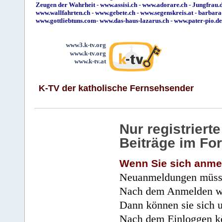
Zeugen der Wahrheit
-
www.assisi.ch
-
www.adorare.ch
-
Jungfrau.d
www.wallfahrten.ch
-
www.gebete.ch
-
www.segenskreis.at
-
barbara
www.gottliebtuns.com
-
www.das-haus-lazarus.ch
-
www.pater-pio.de
www3.k-tv.org
www.k-tv.org
www.k-tv.at
K-TV der katholische Fernsehsender
Nur registrier
Beiträge im Fo
Wenn Sie sich anme
Neuanmeldungen müsse
Nach dem Anmelden wir
Dann können sie sich 
Nach dem Einloggen kö