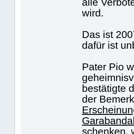
alle Verbo
wird.
Das ist 20
dafür ist u
Pater Pio w
geheimnisv
bestätigte 
der Bemer
Erscheinung
Garabandal
schenken, w