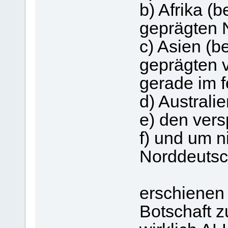
b) Afrika (
geprägten 
c) Asien (
geprägten v
gerade im f
d) Australi
e) den ver
f) und um n
Norddeutsc
erschienen
Botschaft z