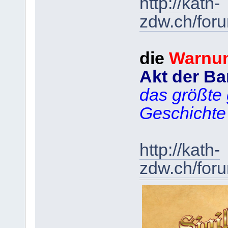
http://kath-
zdw.ch/for
die
Warnu
Akt der Ba
das größte 
Geschichte
http://kath-
zdw.ch/for