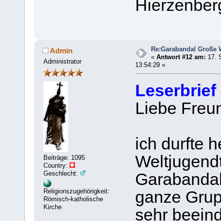
Hierzenber
Re:Garabandal Große 
Admin
«
Antwort #12 am:
17. 
Administrator
13:54:29 »
Leserbrief
Liebe Freu
ich durfte 
Weltjugend
Beiträge: 1095
Country:
Geschlecht:
Garabandal 
Religionszugehörigkeit:
ganze Grup
Römisch-katholische
Kirche
sehr beein