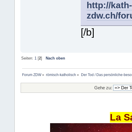
http://kath-
zdw.ch/fo
[/b]
Seiten:
1
[
2
]
Nach oben
Forum ZDW
»
römisch-katholisch
»
Der Tod / Das persönliche-beso
Gehe zu:
La S