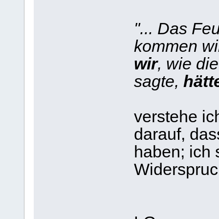
"... Das F
kommen wird
wir
, wie di
sagte,
hätt
verstehe ic
darauf, das
haben; ich 
Widerspruc