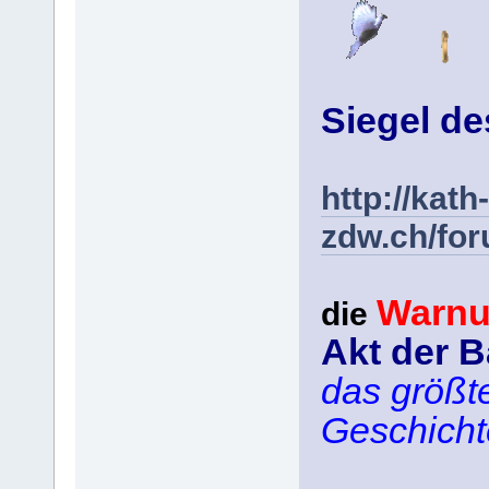
Siegel d
http://kath-
zdw.ch/fo
Warn
die
Akt der B
das größte
Geschicht