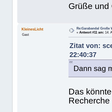
Grüße und
Re:Garabandal Große 
KleinesLicht
«
Antwort #11 am:
14. A
Gast
Zitat von: sc
22:40:37
Dann sag mi
Das könnte 
Recherche i