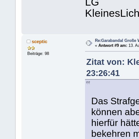
LG
KleinesLich
Re:Garabandal Große 
sceptic
«
Antwort #9 am:
13. Au
Beiträge: 98
Zitat von: Kl
23:26:41
Das Strafge
können abe
hierfür hät
bekehren m