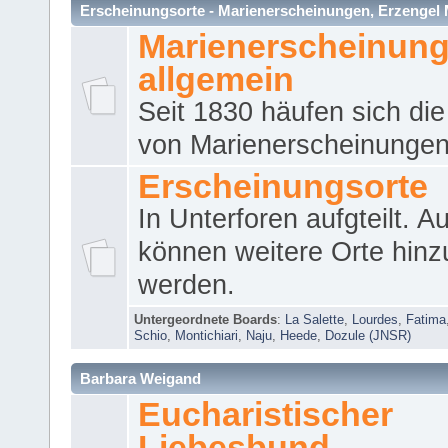
Erscheinungsorte - Marienerscheinungen, Erzengel Micha
Marienerscheinun
allgemein
Seit 1830 häufen sich die
von Marienerscheinungen 
Erscheinungsorte
In Unterforen aufgteilt. 
können weitere Orte hinz
werden.
Untergeordnete Boards
:
La Salette
,
Lourdes
,
Fatima
Schio
,
Montichiari
,
Naju
,
Heede
,
Dozule (JNSR)
Barbara Weigand
Eucharistischer
Liebesbund