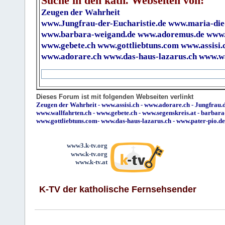
Suche in den kath. Webseiten von:
Zeugen der Wahrheit
www.Jungfrau-der-Eucharistie.de
www.maria-die
www.barbara-weigand.de
www.adoremus.de
www.
www.gebete.ch
www.gottliebtuns.com
www.assisi.
www.adorare.ch
www.das-haus-lazarus.ch
www.wa
Dieses Forum ist mit folgenden Webseiten verlinkt
Zeugen der Wahrheit
-
www.assisi.ch
-
www.adorare.ch
-
Jungfrau.d
www.wallfahrten.ch
-
www.gebete.ch
-
www.segenskreis.at
-
barbara
www.gottliebtuns.com
-
www.das-haus-lazarus.ch
-
www.pater-pio.de
www3.k-tv.org
www.k-tv.org
www.k-tv.at
K-TV der katholische Fernsehsender