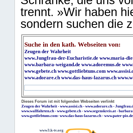
Schranke, die uns vo
trennt. »Wir haben hi
sondern suchen die z
Suche in den kath. Webseiten von:
Zeugen der Wahrheit
www.Jungfrau-der-Eucharistie.de
www.maria-die
www.barbara-weigand.de
www.adoremus.de
www.
www.gebete.ch
www.gottliebtuns.com
www.assisi.
www.adorare.ch
www.das-haus-lazarus.ch
www.wa
Dieses Forum ist mit folgenden Webseiten verlinkt
Zeugen der Wahrheit
-
www.assisi.ch
-
www.adorare.ch
-
Jungfrau.d
www.wallfahrten.ch
-
www.gebete.ch
-
www.segenskreis.at
-
barbara
www.gottliebtuns.com
-
www.das-haus-lazarus.ch
-
www.pater-pio.de
www3.k-tv.org