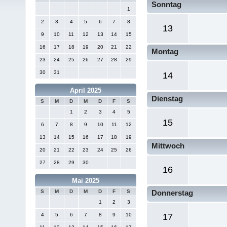
Sonntag
1
2
3
4
5
6
7
8
13
9
10
11
12
13
14
15
16
17
18
19
20
21
22
Montag
23
24
25
26
27
28
29
30
31
14
April 2025
Dienstag
S
M
D
M
D
F
S
1
2
3
4
5
15
6
7
8
9
10
11
12
13
14
15
16
17
18
19
Mittwoch
20
21
22
23
24
25
26
27
28
29
30
16
Mai 2025
S
M
D
M
D
F
S
Donnerstag
1
2
3
4
5
6
7
8
9
10
17