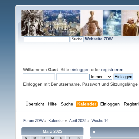
Webseite ZDW
Willkommen
Gast
. Bitte
einloggen
oder
registrieren
.
Einloggen mit Benutzername, Passwort und Sitzungslänge
Übersicht
Hilfe
Suche
Kalender
Einloggen
Registr
Forum ZDW
»
Kalender
»
April 2025
»
Woche 16
«
März 2025
S
M
D
M
D
F
S