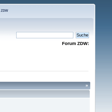
e ZDW
Forum ZDW:
»