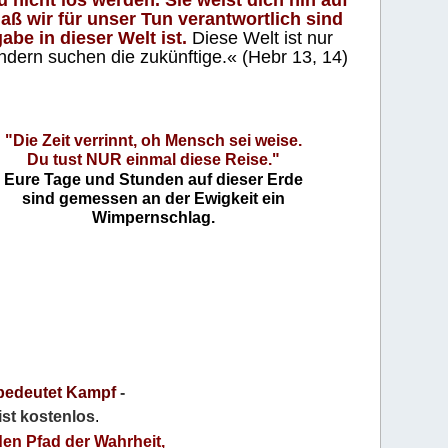
aß wir für unser Tun verantwortlich sind
abe in dieser Welt ist.
Diese Welt ist nur
ndern suchen die zukünftige.« (Hebr 13, 14)
"Die Zeit verrinnt, oh Mensch sei weise.
Du tust NUR einmal diese Reise."
Eure Tage und Stunden auf dieser Erde
sind gemessen an der Ewigkeit ein
Wimpernschlag.
bedeutet Kampf
-
 ist kostenlos
.
den Pfad der Wahrheit,