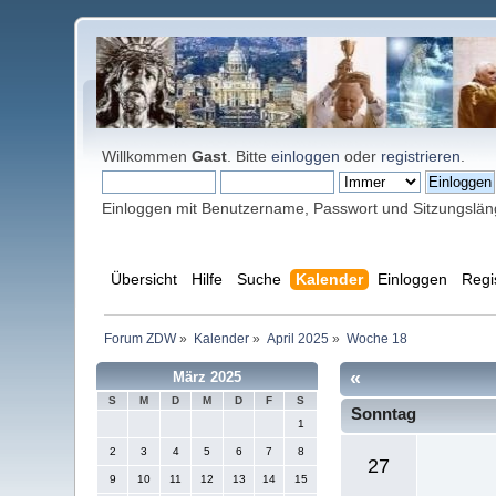
Willkommen
Gast
. Bitte
einloggen
oder
registrieren
.
Einloggen mit Benutzername, Passwort und Sitzungslä
Übersicht
Hilfe
Suche
Kalender
Einloggen
Regi
Forum ZDW
»
Kalender
»
April 2025
»
Woche 18
«
März 2025
S
M
D
M
D
F
S
Sonntag
1
2
3
4
5
6
7
8
27
9
10
11
12
13
14
15