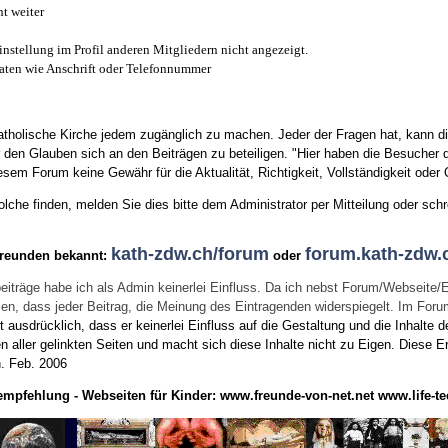
t weiter
instellung im Profil anderen Mitgliedern nicht angezeigt.
aten wie Anschrift oder Telefonnummer
tholische Kirche jedem zugänglich zu machen. Jeder der Fragen hat, kann di
den Glauben sich an den Beiträgen zu beteiligen. "Hier haben die Besucher d
sem Forum keine Gewähr für die Aktualität, Richtigkeit, Vollständigkeit oder Q
he finden, melden Sie dies bitte dem Administrator per Mitteilung oder schr
kath-zdw.ch/forum
forum.kath-zdw.
Freunden bekannt:
oder
eiträge habe ich als Admin keinerlei Einfluss. Da ich nebst Forum/Webseite/
wissen, dass jeder Beitrag, die Meinung des Eintragenden widerspiegelt. Im Fo
usdrücklich, dass er keinerlei Einfluss auf die Gestaltung und die Inhalte d
en aller gelinkten Seiten und macht sich diese Inhalte nicht zu Eigen.
Diese Er
n.
Feb. 2006
empfehlung - Webseiten für Kinder:
www.freunde-von-net.net
www.life-te