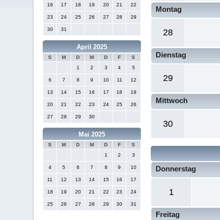
16
17
18
19
20
21
22
Montag
23
24
25
26
27
28
29
30
31
28
April 2025
Dienstag
S
M
D
M
D
F
S
1
2
3
4
5
29
6
7
8
9
10
11
12
13
14
15
16
17
18
19
Mittwoch
20
21
22
23
24
25
26
27
28
29
30
30
Mai 2025
S
M
D
M
D
F
S
1
2
3
4
5
6
7
8
9
10
Donnerstag
11
12
13
14
15
16
17
1
18
19
20
21
22
23
24
25
26
27
28
29
30
31
Freitag