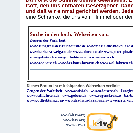
Gott, den unsichtbaren Gesetzgeber. Daher
und daß wir einmal gerichtet werden. Jeder
eine Schranke, die uns vom Himmel oder der H
Suche in den kath. Webseiten von:
Zeugen der Wahrheit
www.Jungfrau-der-Eucharistie.de
www.maria-die-makellose.d
www.barbara-weigand.de
www.adoremus.de
www.pater-pio.de
www.gebete.ch
www.gottliebtuns.com
www.assisi.ch
www.adorare.ch
www.das-haus-lazarus.ch
www.wallfahrten.ch
Dieses Forum ist mit folgenden Webseiten verlinkt
Zeugen der Wahrheit
-
www.assisi.ch
-
www.adorare.ch
-
Jungfra
www.wallfahrten.ch
-
www.gebete.ch
-
www.segenskreis.at
-
barb
www.gottliebtuns.com
-
www.das-haus-lazarus.ch
-
www.pater-pi
www3.k-tv.org
www.k-tv.org
www.k-tv.at