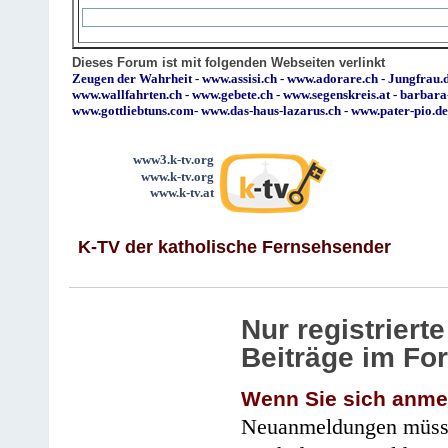
Dieses Forum ist mit folgenden Webseiten verlinkt
Zeugen der Wahrheit
-
www.assisi.ch
-
www.adorare.ch
-
Jungfrau.d
www.wallfahrten.ch
-
www.gebete.ch
-
www.segenskreis.at
-
barbara
www.gottliebtuns.com
-
www.das-haus-lazarus.ch
-
www.pater-pio.de
www3.k-tv.org
www.k-tv.org
www.k-tv.at
K-TV der katholische Fernsehsender
Nur registrier
Beiträge im Fo
Wenn Sie sich anme
Neuanmeldungen müsse