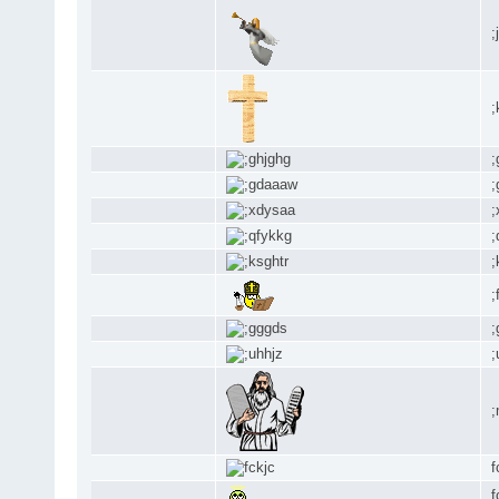
;
;
;
;
;
;
;
;
;
;
;
f
f