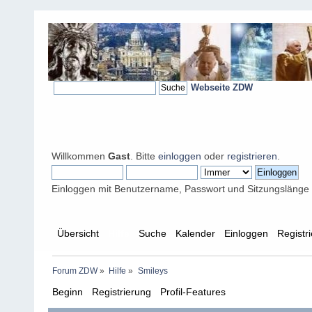
Webseite ZDW
Willkommen
Gast
. Bitte
einloggen
oder
registrieren
.
Einloggen mit Benutzername, Passwort und Sitzungslänge
Übersicht
Hilfe
Suche
Kalender
Einloggen
Registr
Forum ZDW
»
Hilfe
»
Smileys
Beginn
Registrierung
Profil-Features
Beiträge erstell