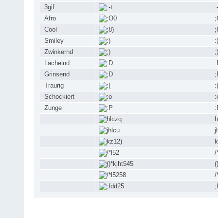
3gif
:
Afro
;
Cool
;
Smiley
:
Zwinkernd
;
Lächelnd
:
Grinsend
;
Traurig
:
Schockiert
:
Zunge
:
h
j
k
/
(
/
;