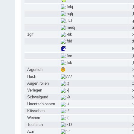
;
;
;
;
1gif
:
;
f
;
;
Ärgerlich
>
Huch
?
Augen rollen
:
Verlegen
:
Schweigend
:
Unentschlossen
:
Küsschen
:
Weinen
:'
Teuflisch
>
Azn
^