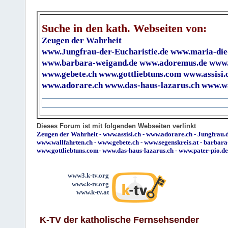
Suche in den kath. Webseiten von:
Zeugen der Wahrheit
www.Jungfrau-der-Eucharistie.de
www.maria-die
www.barbara-weigand.de
www.adoremus.de
www.
www.gebete.ch
www.gottliebtuns.com
www.assisi.
www.adorare.ch
www.das-haus-lazarus.ch
www.wa
Dieses Forum ist mit folgenden Webseiten verlinkt
Zeugen der Wahrheit
-
www.assisi.ch
-
www.adorare.ch
-
Jungfrau.d
www.wallfahrten.ch
-
www.gebete.ch
-
www.segenskreis.at
-
barbara
www.gottliebtuns.com
-
www.das-haus-lazarus.ch
-
www.pater-pio.de
www3.k-tv.org
www.k-tv.org
www.k-tv.at
K-TV der katholische Fernsehsender