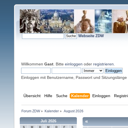
Webseite ZDW
Willkommen
Gast
. Bitte
einloggen
oder
registrieren
.
Einloggen mit Benutzername, Passwort und Sitzungslänge
Übersicht
Hilfe
Suche
Kalender
Einloggen
Registr
Forum ZDW
»
Kalender
»
August 2026
«
Juli 2026
S
M
D
M
D
F
S