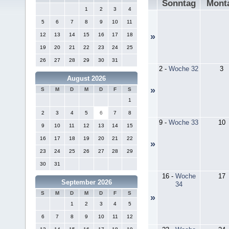
Sonntag
Mont
1
2
3
4
5
6
7
8
9
10
11
12
13
14
15
16
17
18
»
19
20
21
22
23
24
25
26
27
28
29
30
31
2
-
Woche 32
3
August 2026
»
S
M
D
M
D
F
S
1
2
3
4
5
6
7
8
9
-
Woche 33
10
9
10
11
12
13
14
15
16
17
18
19
20
21
22
»
23
24
25
26
27
28
29
30
31
16
-
Woche
17
September 2026
34
S
M
D
M
D
F
S
»
1
2
3
4
5
6
7
8
9
10
11
12