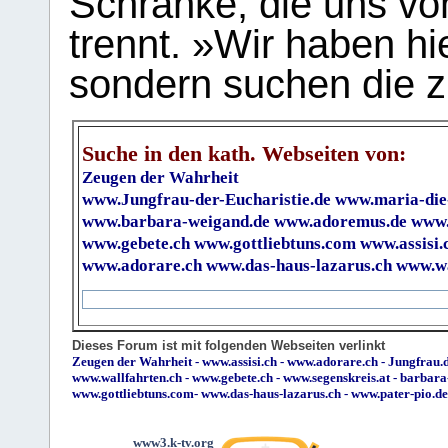
Schranke, die uns vo
trennt. »Wir haben hi
sondern suchen die z
Suche in den kath. Webseiten von:
Zeugen der Wahrheit
www.Jungfrau-der-Eucharistie.de
www.maria-die
www.barbara-weigand.de
www.adoremus.de
www.
www.gebete.ch
www.gottliebtuns.com
www.assisi.
www.adorare.ch
www.das-haus-lazarus.ch
www.wa
Dieses Forum ist mit folgenden Webseiten verlinkt
Zeugen der Wahrheit
-
www.assisi.ch
-
www.adorare.ch
-
Jungfrau.d
www.wallfahrten.ch
-
www.gebete.ch
-
www.segenskreis.at
-
barbara
www.gottliebtuns.com
-
www.das-haus-lazarus.ch
-
www.pater-pio.de
www3.k-tv.org