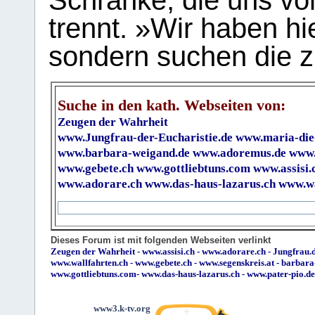
Schranke, die uns vo
trennt. »Wir haben hi
sondern suchen die z
Suche in den kath. Webseiten von:
Zeugen der Wahrheit
www.Jungfrau-der-Eucharistie.de
www.maria-die
www.barbara-weigand.de
www.adoremus.de
www.
www.gebete.ch
www.gottliebtuns.com
www.assisi.
www.adorare.ch
www.das-haus-lazarus.ch
www.wa
Dieses Forum ist mit folgenden Webseiten verlinkt
Zeugen der Wahrheit
-
www.assisi.ch
-
www.adorare.ch
-
Jungfrau.d
www.wallfahrten.ch
-
www.gebete.ch
-
www.segenskreis.at
-
barbara
www.gottliebtuns.com
-
www.das-haus-lazarus.ch
-
www.pater-pio.de
www3.k-tv.org