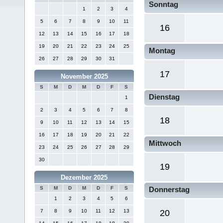
Sonntag
1
2
3
4
5
6
7
8
9
10
11
16
12
13
14
15
16
17
18
19
20
21
22
23
24
25
Montag
26
27
28
29
30
31
17
November 2025
S
M
D
M
D
F
S
Dienstag
1
2
3
4
5
6
7
8
18
9
10
11
12
13
14
15
16
17
18
19
20
21
22
Mittwoch
23
24
25
26
27
28
29
30
19
Dezember 2025
S
M
D
M
D
F
S
Donnerstag
1
2
3
4
5
6
7
8
9
10
11
12
13
20