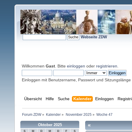
Webseite ZDW
Willkommen
Gast
. Bitte
einloggen
oder
registrieren
.
Einloggen mit Benutzername, Passwort und Sitzungslänge
Übersicht
Hilfe
Suche
Kalender
Einloggen
Registr
Forum ZDW
»
Kalender
»
November 2025
»
Woche 47
«
Oktober 2025
S
M
D
M
D
F
S