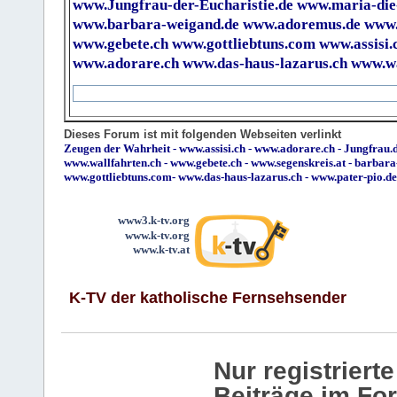
www.Jungfrau-der-Eucharistie.de
www.maria-die
www.barbara-weigand.de
www.adoremus.de
www.
www.gebete.ch
www.gottliebtuns.com
www.assisi.
www.adorare.ch
www.das-haus-lazarus.ch
www.wa
Dieses Forum ist mit folgenden Webseiten verlinkt
Zeugen der Wahrheit
-
www.assisi.ch
-
www.adorare.ch
-
Jungfrau.d
www.wallfahrten.ch
-
www.gebete.ch
-
www.segenskreis.at
-
barbara
www.gottliebtuns.com
-
www.das-haus-lazarus.ch
-
www.pater-pio.de
www3.k-tv.org
www.k-tv.org
www.k-tv.at
K-TV der katholische Fernsehsender
Nur registrier
Beiträge im Fo