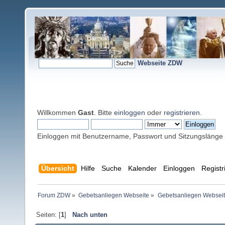
Webseite ZDW
Willkommen
Gast
. Bitte
einloggen
oder
registrieren
.
Einloggen mit Benutzername, Passwort und Sitzungslänge
Übersicht
Hilfe
Suche
Kalender
Einloggen
Registr
Forum ZDW
»
Gebetsanliegen Webseite
»
Gebetsanliegen Websei
Seiten: [
1
]
Nach unten