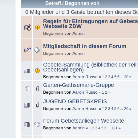
Betreff
/
Begonnen von
0 Mitglieder und 3 Gäste betrachten dieses B
Regeln für Eintragungen auf Gebet
Webseite ZDW
Begonnen von
Admin
Mitgliedschaft in diesem Forum
Begonnen von
Admin
Gebete-Sammlung (Bibliothek der Tei
Gebetsanliegen)
Begonnen von
Aaron Russo
«
1
2
3
4
5
6
...
20
»
Garten-Gethsemane-Gruppe
Begonnen von
Aaron Russo
«
1
2
»
JUGEND-GEBETSKREIS
Begonnen von
Aaron Russo
«
1
2
3
4
5
6
...
20
»
Forum Gebetsanliegen Webseite
Begonnen von
Admin
«
1
2
3
4
5
6
...
121
»