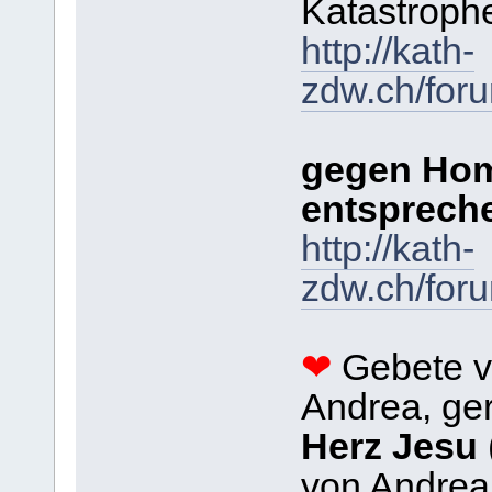
Katastroph
http://kath-
zdw.ch/for
gegen Hom
entsprech
http://kath-
zdw.ch/for
❤
Gebete v
Andrea, ge
Herz Jesu
von Andrea