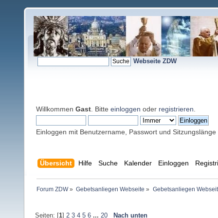
Webseite ZDW
Willkommen
Gast
. Bitte
einloggen
oder
registrieren
.
Einloggen mit Benutzername, Passwort und Sitzungslänge
Übersicht
Hilfe
Suche
Kalender
Einloggen
Registr
Forum ZDW
»
Gebetsanliegen Webseite
»
Gebetsanliegen Websei
Seiten: [
1
]
2
3
4
5
6
...
20
Nach unten