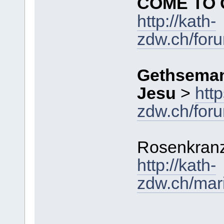
COME TO
http://kath-
zdw.ch/for
Gethseman
Jesu
>
htt
zdw.ch/for
Rosenkran
http://kath-
zdw.ch/mar