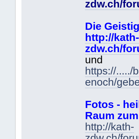
zdw.ch/fo
Die Geist
http://kath-
zdw.ch/fo
und
https://....
enoch/gebe
Fotos - hei
Raum zum
http://kath-
zdw.ch/for