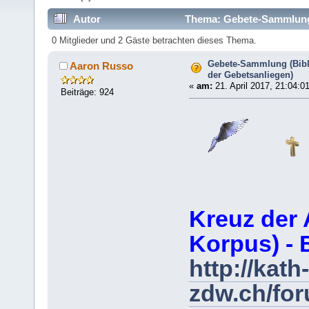
Autor
Thema: Gebete-Sammlung (
364534 mal)
0 Mitglieder und 2 Gäste betrachten dieses Thema.
Gebete-Sammlung (Bibl
Aaron Russo
der Gebetsanliegen)
«
am:
21. April 2017, 21:04:0
Beiträge: 924
Kreuz der 
Korpus) - 
http://kath-
zdw.ch/fo