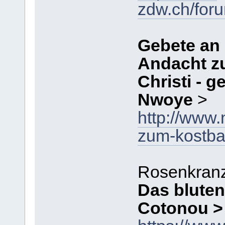
zdw.ch/for
Gebete an 
Andacht z
Christi - 
Nwoye
>
http://www
zum-kostbar
Rosenkran
Das bluten
Cotonou >