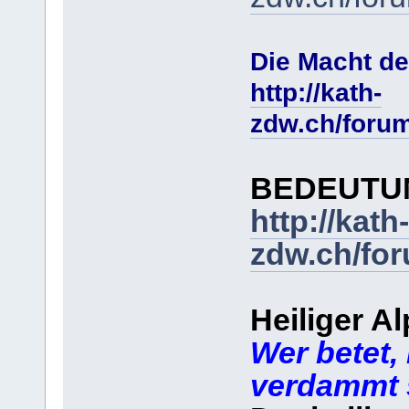
Die Macht de
http://kath-
zdw.ch/foru
BEDEUTUN
http://kath-
zdw.ch/fo
Heiliger A
Wer betet, 
verdammt 