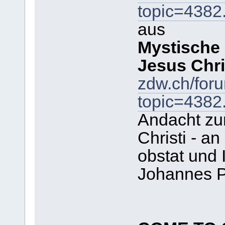
topic=438
aus
Mystische
Jesus Chri
zdw.ch/for
topic=438
Andacht zu
Christi - a
obstat und 
Johannes Pa