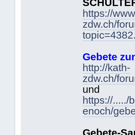
SCHULTER
https://www
zdw.ch/for
topic=438
Gebete zum
http://kath-
zdw.ch/for
und
https://....
enoch/gebe
Gebete-Sa