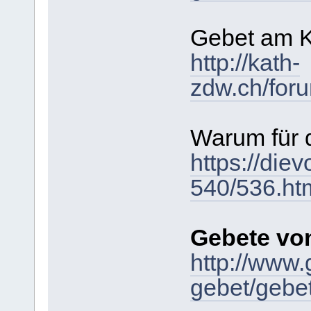
Gebet am K
http://kath-
zdw.ch/for
Warum für 
https://die
540/536.ht
Gebete von
http://www.
gebet/gebet