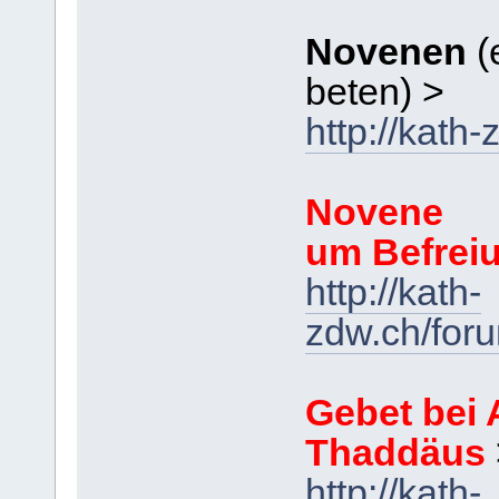
Novenen
(
beten) >
http://kath
Novene
um Befrei
http://kath-
zdw.ch/for
Gebet bei 
Thaddäus
http://kath-