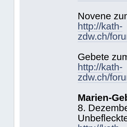
Novene zum
http://kath-
zdw.ch/for
Gebete zu
http://kath-
zdw.ch/for
Marien-Ge
8. Dezembe
Unbefleckt