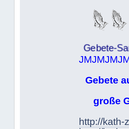
Gebete-Sammlu
JMJMJMJ
Gebete a
große 
http://kath