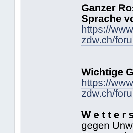
Ganzer Ros
Sprache vo
https://www
zdw.ch/for
Wichtige G
https://www
zdw.ch/for
W e t t e r 
gegen Unwe