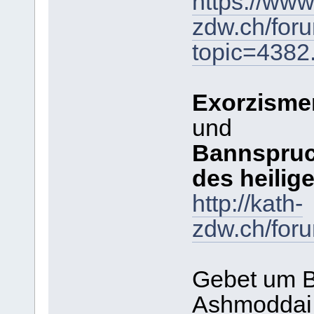
https://www
zdw.ch/for
topic=438
Exorzisme
und
Bannspruc
des heilig
http://kath-
zdw.ch/for
Gebet um B
Ashmoddai,