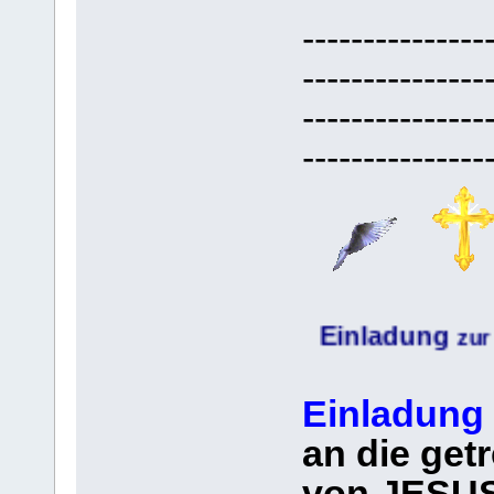
---------------
---------------
---------------
---------------
Einladung
Gethse
zur
Einladung
an die get
von JESUS