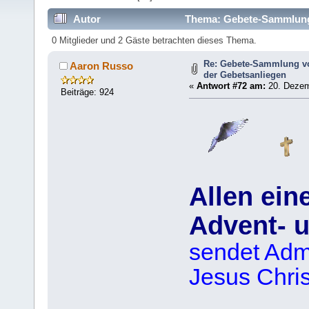
Autor
Thema: Gebete-Sammlung (
364724 mal)
0 Mitglieder und 2 Gäste betrachten dieses Thema.
Re: Gebete-Sammlung v
Aaron Russo
der Gebetsanliegen
«
Antwort #72 am:
20. Dezem
Beiträge: 924
Allen ein
Advent- 
sendet Adm
Jesus Chri