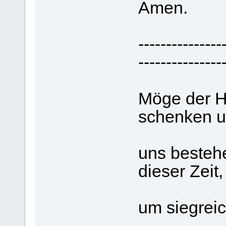
Amen.
---------------
---------------
Möge der H
schenken 
uns besteh
dieser Zeit,
um siegrei