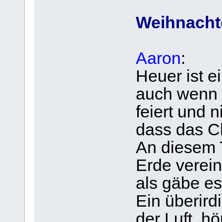
Weihnacht
Aaron
:
Heuer ist 
auch wenn e
feiert und 
dass das Chr
An diesem T
Erde vereint
als gäbe e
Ein überird
der Luft, hö