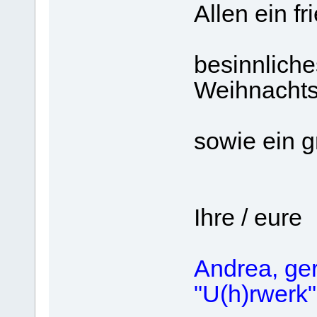
Allen ein fr
besinnlich
Weihnachts
sowie ein 
Ihre / eure
Andrea, ge
"U(h)rwerk"