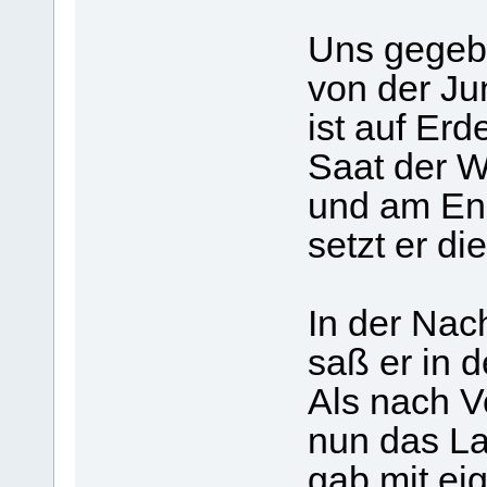
Uns gegeb
von der Jun
ist auf Erd
Saat der W
und am En
setzt er di
In der Nach
saß er in d
Als nach Vo
nun das L
gab mit ei