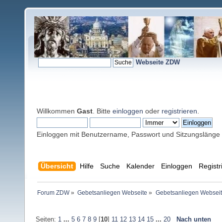
Webseite ZDW
Willkommen
Gast
. Bitte
einloggen
oder
registrieren
.
Einloggen mit Benutzername, Passwort und Sitzungslänge
Übersicht
Hilfe
Suche
Kalender
Einloggen
Registr
Forum ZDW
»
Gebetsanliegen Webseite
»
Gebetsanliegen Websei
Seiten:
1
...
5
6
7
8
9
[
10
]
11
12
13
14
15
...
20
Nach unten