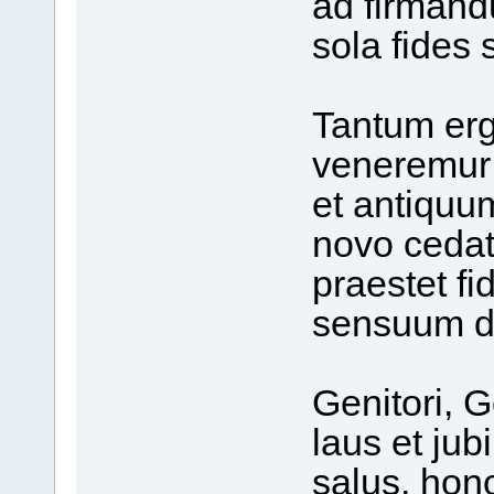
ad firmand
sola fides su
Tantum er
veneremur 
et antiqu
novo cedat 
praestet f
sensuum de
Genitori, 
laus et jubi
salus, hono