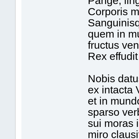
Pange, ling
Corporis m
Sanguinisqu
quem in mu
fructus ven
Rex effudit
Nobis datu
ex intacta 
et in mund
sparso ver
sui moras i
miro clausi