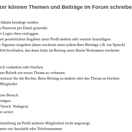
utzer können Themen und Beiträge im Forum schreibe
Admin bestätigt werden
 Passwort per Email gesendet.
r Login oben einloggen.
e persönlichen Angaben unter Profil ändern oder weitere hinzufügen.
e Signatur eingeben (dann erscheint unter jedem Ihrer Beiträge z.B. ein Spruch)
 Bild hochladen, das dann links im Beitrag unter Ihrem Nicknamen erscheint.
ich verändern oder löschen.
iner Rubrik ein neues Thema zu verfassen.
esitzen Sie die Rechte, Ihren Beitrag zu ändern oder das Thema zu löschen.
Mitglieder.
zten Besuch.
trägen.
(Versch. Vorlagen)
t weiter
instellung im Profil anderen Mitgliedern nicht angezeigt.
aten wie Anschrift oder Telefonnummer