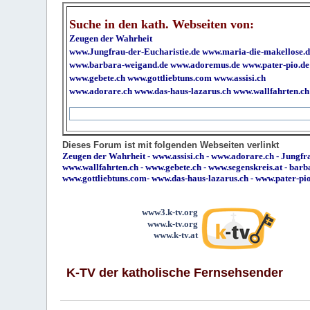
Suche in den kath. Webseiten von:
Zeugen der Wahrheit
www.Jungfrau-der-Eucharistie.de
www.maria-die-makellose.d
www.barbara-weigand.de
www.adoremus.de
www.pater-pio.de
www.gebete.ch
www.gottliebtuns.com
www.assisi.ch
www.adorare.ch
www.das-haus-lazarus.ch
www.wallfahrten.ch
Dieses Forum ist mit folgenden Webseiten verlinkt
Zeugen der Wahrheit
-
www.assisi.ch
-
www.adorare.ch
-
Jungfra
www.wallfahrten.ch
-
www.gebete.ch
-
www.segenskreis.at
-
barb
www.gottliebtuns.com
-
www.das-haus-lazarus.ch
-
www.pater-pi
www3.k-tv.org
www.k-tv.org
www.k-tv.at
K-TV der katholische Fernsehsender