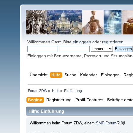
Willkommen
Gast
. Bitte
einloggen
oder
registrieren
.
Einloggen mit Benutzername, Passwort und Sitzungslä
Übersicht
Hilfe
Suche
Kalender
Einloggen
Regi
Forum ZDW
»
Hilfe
»
Einführung
Beginn
Registrierung
Profil-Features
Beiträge erste
Hilfe: Einführung
Willkommen beim Forum ZDW, einem
SMF Forum
(2.0)!