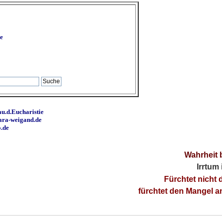
e
u.d.Eucharistie
ara-weigand.de
o.de
Wahrheit 
Irrtum
Fürchtet nicht 
fürchtet den Mangel 