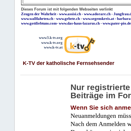
Dieses Forum ist mit folgenden Webseiten verlinkt
Zeugen der Wahrheit
-
www.assisi.ch
-
www.adorare.ch
-
Jungfrau.d
www.wallfahrten.ch
-
www.gebete.ch
-
www.segenskreis.at
-
barbara
www.gottliebtuns.com
-
www.das-haus-lazarus.ch
-
www.pater-pio.de
www3.k-tv.org
www.k-tv.org
www.k-tv.at
K-TV der katholische Fernsehsender
Nur registrier
Beiträge im Fo
Wenn Sie sich anme
Neuanmeldungen müsse
Nach dem Anmelden wir