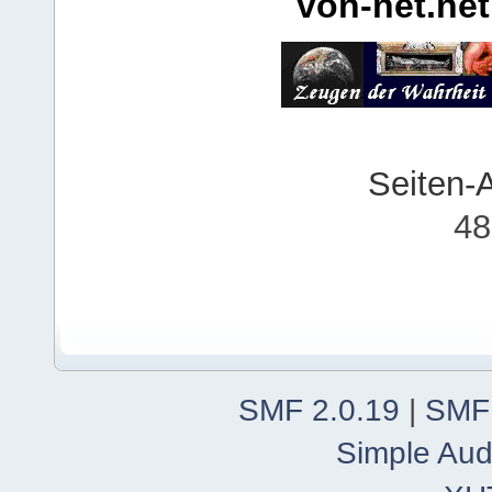
von-net.net
Seiten-
48
SMF 2.0.19
|
SMF
Simple Aud