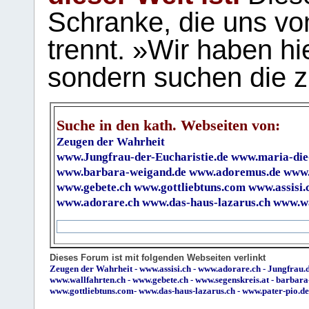
Schranke, die uns vo
trennt. »Wir haben hi
sondern suchen die z
Suche in den kath. Webseiten von:
Zeugen der Wahrheit
www.Jungfrau-der-Eucharistie.de
www.maria-die
www.barbara-weigand.de
www.adoremus.de
www.
www.gebete.ch
www.gottliebtuns.com
www.assisi.
www.adorare.ch
www.das-haus-lazarus.ch
www.wa
Dieses Forum ist mit folgenden Webseiten verlinkt
Zeugen der Wahrheit
-
www.assisi.ch
-
www.adorare.ch
-
Jungfrau.d
www.wallfahrten.ch
-
www.gebete.ch
-
www.segenskreis.at
-
barbara
www.gottliebtuns.com
-
www.das-haus-lazarus.ch
-
www.pater-pio.de