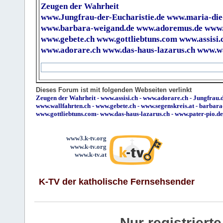
Zeugen der Wahrheit
www.Jungfrau-der-Eucharistie.de
www.maria-die
www.barbara-weigand.de
www.adoremus.de
www.
www.gebete.ch
www.gottliebtuns.com
www.assisi.
www.adorare.ch
www.das-haus-lazarus.ch
www.wa
Dieses Forum ist mit folgenden Webseiten verlinkt
Zeugen der Wahrheit
-
www.assisi.ch
-
www.adorare.ch
-
Jungfrau.d
www.wallfahrten.ch
-
www.gebete.ch
-
www.segenskreis.at
-
barbara
www.gottliebtuns.com
-
www.das-haus-lazarus.ch
-
www.pater-pio.de
www3.k-tv.org
www.k-tv.org
www.k-tv.at
K-TV der katholische Fernsehsender
Nur registrier