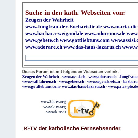
Suche in den kath. Webseiten von:
Zeugen der Wahrheit
www.Jungfrau-der-Eucharistie.de
www.maria-die
www.barbara-weigand.de
www.adoremus.de
www.
www.gebete.ch
www.gottliebtuns.com
www.assisi.
www.adorare.ch
www.das-haus-lazarus.ch
www.wa
Dieses Forum ist mit folgenden Webseiten verlinkt
Zeugen der Wahrheit
-
www.assisi.ch
-
www.adorare.ch
-
Jungfrau.d
www.wallfahrten.ch
-
www.gebete.ch
-
www.segenskreis.at
-
barbara
www.gottliebtuns.com
-
www.das-haus-lazarus.ch
-
www.pater-pio.de
www3.k-tv.org
www.k-tv.org
www.k-tv.at
K-TV der katholische Fernsehsender