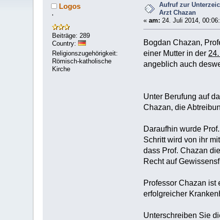
Aufruf zur Unterzei
Logos
Arzt Chazan
'
«
am:
24. Juli 2014, 00:06
Beiträge: 289
Bogdan Chazan, Profes
Country:
einer Mutter in der
24
Religionszugehörigkeit:
Römisch-katholische
angeblich auch desweg
Kirche
Unter Berufung auf das
Chazan, die Abtreibu
Daraufhin wurde Prof.
Schritt wird von ihr 
dass Prof. Chazan di
Recht auf Gewissensfre
Professor Chazan ist 
erfolgreicher Kranke
Unterschreiben Sie di