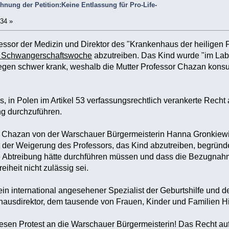
chnung der Petition:Keine Entlassung für Pro-Life-
:34 »
sor der Medizin und Direktor des "Krankenhaus der heiligen F
. Schwangerschaftswoche
abzutreiben. Das Kind wurde "im Labor
en schwer krank, weshalb die Mutter Professor Chazan konsult
, in Polen im Artikel 53 verfassungsrechtlich verankerte Recht 
ng durchzuführen.
 Chazan von der Warschauer Bürgermeisterin Hanna Gronkiewicz
mit der Weigerung des Professors, das Kind abzutreiben, begründ
e Abtreibung hätte durchführen müssen und dass die Bezugnahm
iheit nicht zulässig sei.
ein international angesehener Spezialist der Geburtshilfe und 
nhausdirektor, dem tausende von Frauen, Kinder und Familien 
esen Protest an die Warschauer Bürgermeisterin! Das Recht au