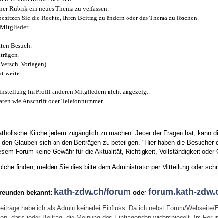
iner Rubrik ein neues Thema zu verfassen.
esitzen Sie die Rechte, Ihren Beitrag zu ändern oder das Thema zu löschen.
Mitglieder.
zten Besuch.
trägen.
(Versch. Vorlagen)
t weiter
instellung im Profil anderen Mitgliedern nicht angezeigt.
aten wie Anschrift oder Telefonnummer
tholische Kirche jedem zugänglich zu machen. Jeder der Fragen hat, kann di
den Glauben sich an den Beiträgen zu beteiligen. "Hier haben die Besucher d
sem Forum keine Gewähr für die Aktualität, Richtigkeit, Vollständigkeit oder Q
he finden, melden Sie dies bitte dem Administrator per Mitteilung oder schr
kath-zdw.ch/forum
forum.kath-zdw.
Freunden bekannt:
oder
eiträge habe ich als Admin keinerlei Einfluss. Da ich nebst Forum/Webseite/
wissen, dass jeder Beitrag, die Meinung des Eintragenden widerspiegelt. Im Fo