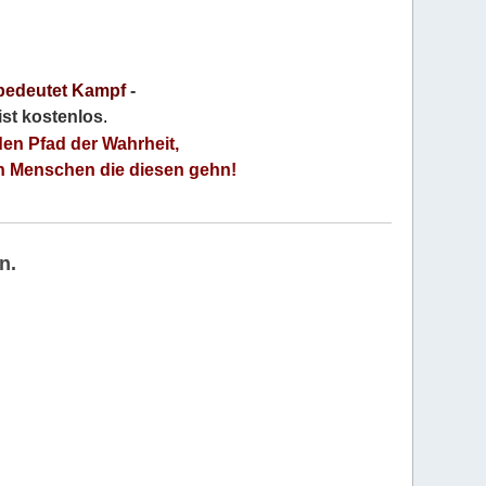
bedeutet Kampf
-
 ist kostenlos
.
den Pfad der Wahrheit,
an Menschen die diesen gehn!
n.