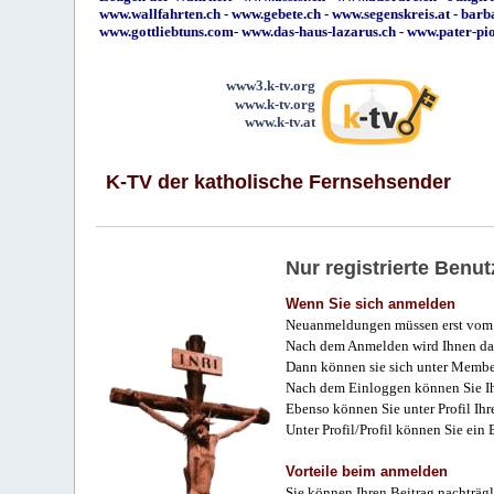
www.wallfahrten.ch
-
www.gebete.ch
-
www.segenskreis.at
-
barb
www.gottliebtuns.com
-
www.das-haus-lazarus.ch
-
www.pater-pi
www3.k-tv.org
www.k-tv.org
www.k-tv.at
K-TV der katholische Fernsehsender
Nur registrierte Ben
Wenn Sie sich anmelden
Neuanmeldungen müssen erst vom 
Nach dem Anmelden wird Ihnen das
Dann können sie sich unter Membe
Nach dem Einloggen können Sie Ihr
Ebenso können Sie unter Profil Ihr
Unter Profil/Profil können Sie ein
Vorteile beim anmelden
Sie können Ihren Beitrag nachträgl