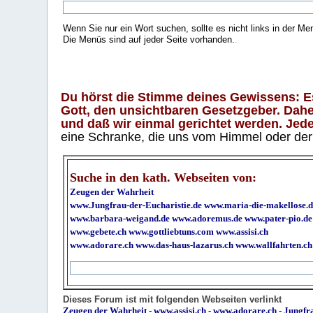
Wenn Sie nur ein Wort suchen, sollte es nicht links in der Me
Die Menüs sind auf jeder Seite vorhanden.
.
Du hörst die Stimme deines Gewissens: Es 
Gott, den unsichtbaren Gesetzgeber. Daher
und daß wir einmal gerichtet werden. Jeder
eine Schranke, die uns vom Himmel oder der H
Suche in den kath. Webseiten von:
Zeugen der Wahrheit
www.Jungfrau-der-Eucharistie.de
www.maria-die-makellose.d
www.barbara-weigand.de
www.adoremus.de
www.pater-pio.de
www.gebete.ch
www.gottliebtuns.com
www.assisi.ch
www.adorare.ch
www.das-haus-lazarus.ch
www.wallfahrten.ch
Dieses Forum ist mit folgenden Webseiten verlinkt
Zeugen der Wahrheit
-
www.assisi.ch
-
www.adorare.ch
-
Jungfra