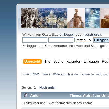
Willkommen
Gast
. Bitte
einloggen
oder
registrieren
.
Einloggen mit Benutzername, Passwort und Sitzungslä
Übersicht
Hilfe
Suche
Kalender
Einloggen
Regi
Forum ZDW
»
Was im Widerspruch zu den Lehren der kath. Kirch
Seiten: [
1
]
Nach unten
Autor
Thema: Aufruf zur Unte
0 Mitglieder und 1 Gast betrachten dieses Thema.