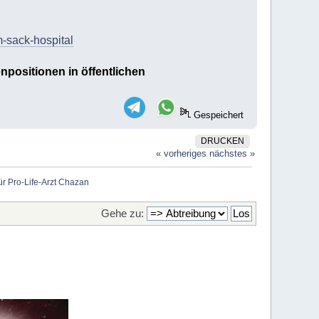
m-sack-hospital
npositionen in öffentlichen
Gespeichert
DRUCKEN
« vorheriges
nächstes »
ür Pro-Life-Arzt Chazan
Gehe zu: