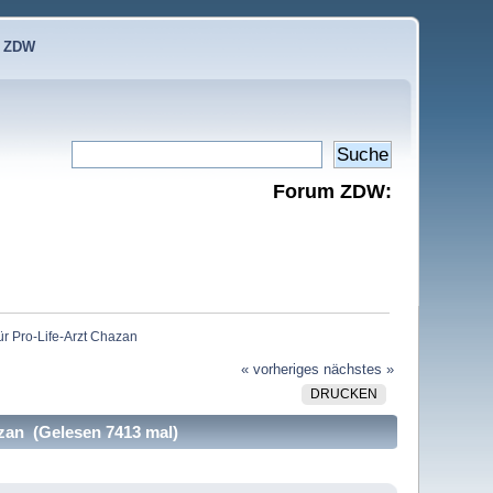
e ZDW
Forum ZDW:
ür Pro-Life-Arzt Chazan
« vorheriges
nächstes »
DRUCKEN
azan (Gelesen 7413 mal)