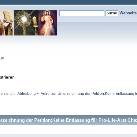
Webseit
nge
strieren
e steht!
»
Abtreibung
»
Aufruf zur Unterzeichnung der Petition:Keine Entlassung f
rzeichnung der Petition:Keine Entlassung für Pro-Life-Arzt Ch