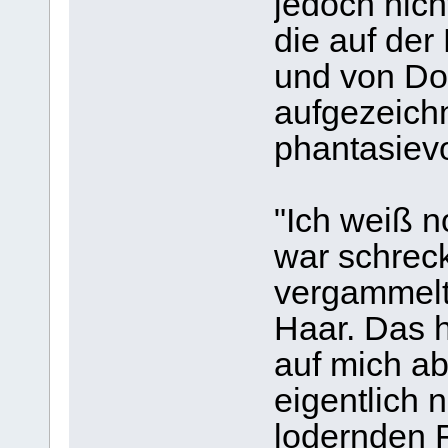
jedoch nich
die auf der
und von Dok
aufgezeichn
phantasievo
"Ich weiß n
war schreck
vergammelt
Haar. Das 
auf mich a
eigentlich 
lodernden F