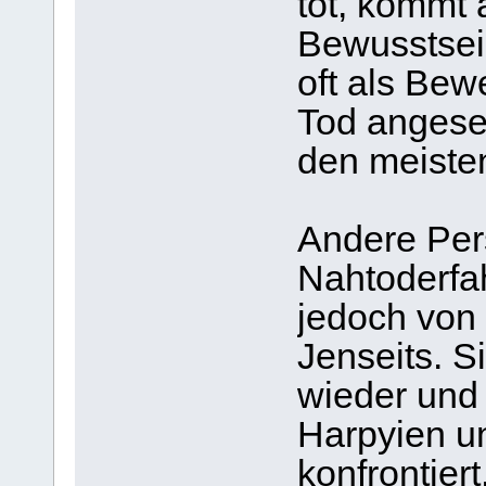
tot, kommt 
Bewusstsei
oft als Bew
Tod angeseh
den meisten
Andere Per
Nahtoderfah
jedoch von 
Jenseits. S
wieder und
Harpyien u
konfrontier