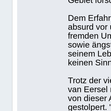
Gebiet fors
Dem Erfahr
absurd vor u
fremden Um
sowie ängs
seinem Leb
keinen Sinn
Trotz der vi
van Eersel
von dieser 
gestolpert.