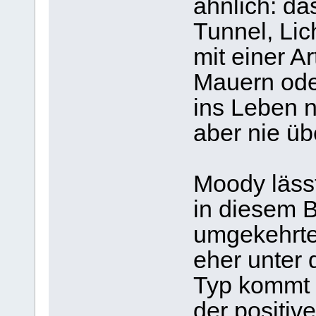
ähnlich: da
Tunnel, Lic
mit einer A
Mauern ode
ins Leben n
aber nie üb
Moody läss
in diesem 
umgekehrte
eher unter 
Typ kommt 
der positiv