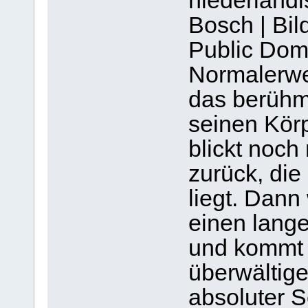
niederländ
Bosch | Bi
Public Dom
Normalerwe
das berühmt
seinen Körp
blickt noch
zurück, di
liegt. Dann
einen lang
und kommt
überwältige
absoluter Se