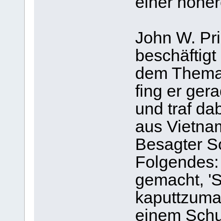
einer höher
John W. Pri
beschäftigt
dem Thema
fing er ger
und traf da
aus Vietna
Besagter So
Folgendes: 
gemacht, '
kaputtzuma
einem Schu