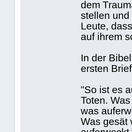
dem Trauma
stellen un
Leute, dass
auf ihrem s
In der Bibe
ersten Brief
"So ist es 
Toten. Was 
was auferwe
Was gesät w