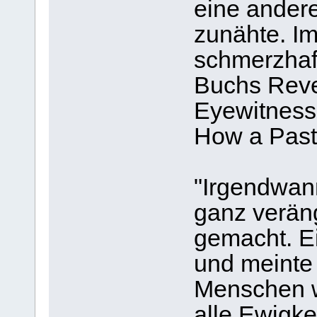
eine ander
zunähte. I
schmerzhaft
Buchs Reve
Eyewitness
How a Pasto
"Irgendwan
ganz veräng
gemacht. Ei
und meinte 
Menschen w
alle Ewigke