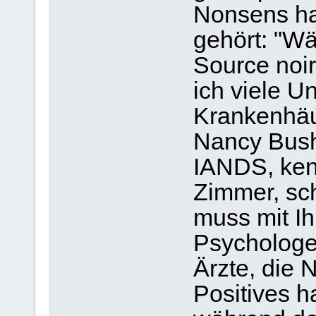
Nonsens ha
gehört: "Wä
Source noir
ich viele U
Krankenhäus
Nancy Bush
IANDS, kenn
Zimmer, sch
muss mit I
Psychologe
Ärzte, die 
Positives h