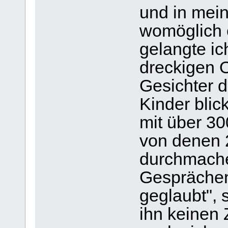
und in mein
womöglich 
gelangte ic
dreckigen O
Gesichter 
Kinder blic
mit über 3
von denen 
durchmache
Gesprächen 
geglaubt", st
ihn keinen 