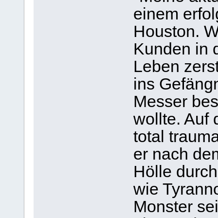
einem erfo
Houston. W
Kunden in di
Leben zerst
ins Gefängn
Messer bes
wollte. Auf
total trauma
er nach de
Hölle durchl
wie Tyrann
Monster se