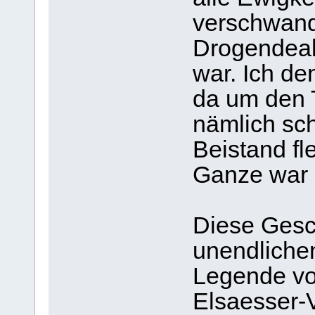
verschwand
Drogendeal
war. Ich de
da um den T
nämlich sch
Beistand fl
Ganze war a
Diese Gesc
unendlichen
Legende vo
Elsaesser-V