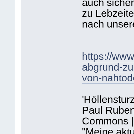
auch sicher
zu Lebzeite
nach unser
https://www
abgrund-zur
von-nahtod
'Höllenstur
Paul Rubens
Commons |
"Meine aktu