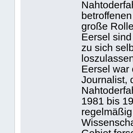
Nahtoderfa
betroffenen
große Rolle
Eersel sind
zu sich sel
loszulasse
Eersel war 
Journalist,
Nahtoderfah
1981 bis 19
regelmäßig
Wissenschaf