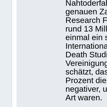
Nahtoderfa
genauen Za
Research F
rund 13 Mi
einmal ein 
Internation
Death Stud
Vereinigu
schätzt, da
Prozent di
negativer, 
Art waren.