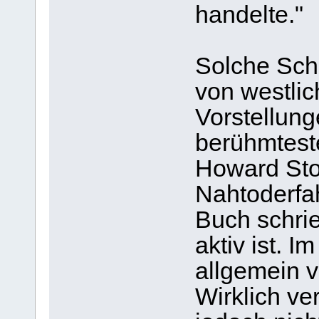
handelte."
Solche Schi
von westlic
Vorstellung
berühmtest
Howard Stor
Nahtoderfah
Buch schri
aktiv ist. I
allgemein v
Wirklich ve