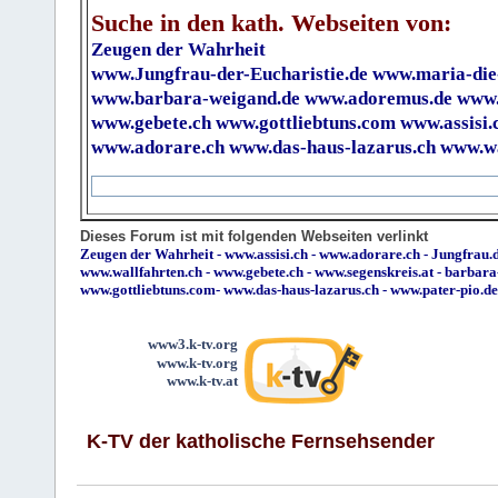
Suche in den kath. Webseiten von:
Zeugen der Wahrheit
www.Jungfrau-der-Eucharistie.de
www.maria-die
www.barbara-weigand.de
www.adoremus.de
www.
www.gebete.ch
www.gottliebtuns.com
www.assisi.
www.adorare.ch
www.das-haus-lazarus.ch
www.wa
Dieses Forum ist mit folgenden Webseiten verlinkt
Zeugen der Wahrheit
-
www.assisi.ch
-
www.adorare.ch
-
Jungfrau.d
www.wallfahrten.ch
-
www.gebete.ch
-
www.segenskreis.at
-
barbara
www.gottliebtuns.com
-
www.das-haus-lazarus.ch
-
www.pater-pio.de
www3.k-tv.org
www.k-tv.org
www.k-tv.at
K-TV der katholische Fernsehsender