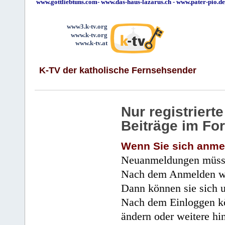
www.gottliebtuns.com
-
www.das-haus-lazarus.ch
-
www.pater-pio.de
www3.k-tv.org
www.k-tv.org
www.k-tv.at
K-TV der katholische Fernsehsender
Nur registrier
Beiträge im Fo
Wenn Sie sich anme
Neuanmeldungen müsse
Nach dem Anmelden wir
Dann können sie sich 
Nach dem Einloggen kö
ändern oder weitere hi