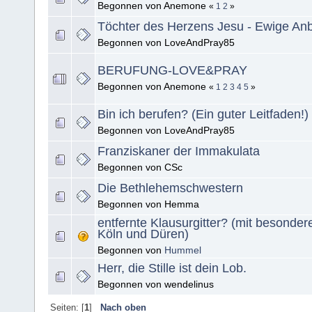
Begonnen von Anemone
«
1
2
»
Töchter des Herzens Jesu - Ewige An
Begonnen von LoveAndPray85
BERUFUNG-LOVE&PRAY
Begonnen von Anemone
«
1
2
3
4
5
»
Bin ich berufen? (Ein guter Leitfaden!)
Begonnen von LoveAndPray85
Franziskaner der Immakulata
Begonnen von CSc
Die Bethlehemschwestern
Begonnen von Hemma
entfernte Klausurgitter? (mit besonde
Köln und Düren)
Begonnen von
Hummel
Herr, die Stille ist dein Lob.
Begonnen von wendelinus
Seiten: [
1
]
Nach oben