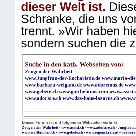
dieser Welt ist.
Diese
Schranke, die uns vo
trennt. »Wir haben hi
sondern suchen die z
Suche in den kath. Webseiten von:
Zeugen der Wahrheit
www.Jungfrau-der-Eucharistie.de
www.maria-die
www.barbara-weigand.de
www.adoremus.de
www.
www.gebete.ch
www.gottliebtuns.com
www.assisi.
www.adorare.ch
www.das-haus-lazarus.ch
www.wa
Dieses Forum ist mit folgenden Webseiten verlinkt
Zeugen der Wahrheit
-
www.assisi.ch
-
www.adorare.ch
-
Jungfrau.d
www.wallfahrten.ch
-
www.gebete.ch
-
www.segenskreis.at
-
barbara