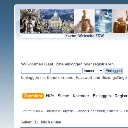
Webseite ZDW
Willkommen
Gast
. Bitte
einloggen
oder
registrieren
.
Einloggen mit Benutzername, Passwort und Sitzungslänge
Übersicht
Hilfe
Suche
Kalender
Einloggen
Registr
Forum ZDW
»
Christsein - Mystik - Gaben, Charismen, Früchte.
»
Or
Seiten: [
1
]
Nach unten