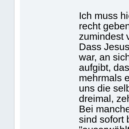
Ich muss hi
recht geben
zumindest 
Dass Jesus
war, an sic
aufgibt, das
mehrmals er
uns die se
dreimal, z
Bei manche
sind sofort b