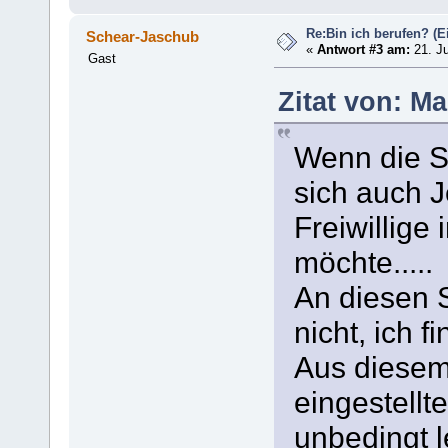
Re:Bin ich berufen? (Ei
Schear-Jaschub
«
Antwort #3 am:
21. Ju
Gast
Zitat von: Ma
Wenn die S
sich auch J
Freiwillige
möchte.....
An diesen S
nicht, ich f
Aus diesem
eingestellt
unbedingt 