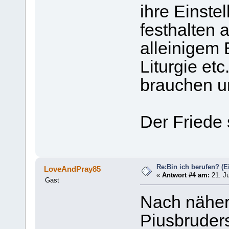
ihre Einste
festhalten 
alleinigem 
Liturgie etc
brauchen u
Der Friede 
Re:Bin ich berufen? (Ei
LoveAndPray85
«
Antwort #4 am:
21. Ju
Gast
Nach näher
Piusbruders