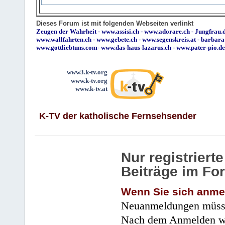
Dieses Forum ist mit folgenden Webseiten verlinkt
Zeugen der Wahrheit
-
www.assisi.ch
-
www.adorare.ch
-
Jungfrau.d
www.wallfahrten.ch
-
www.gebete.ch
-
www.segenskreis.at
-
barbara
www.gottliebtuns.com
-
www.das-haus-lazarus.ch
-
www.pater-pio.de
www3.k-tv.org
www.k-tv.org
www.k-tv.at
K-TV der katholische Fernsehsender
Nur registrier
Beiträge im Fo
Wenn Sie sich anme
Neuanmeldungen müsse
Nach dem Anmelden wir