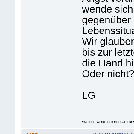
wende sich
gegenüber 
Lebenssitua
Wir glaube
bis zur le
die Hand hi
Oder nicht
LG
Was sind Worte denn mehr als nur W