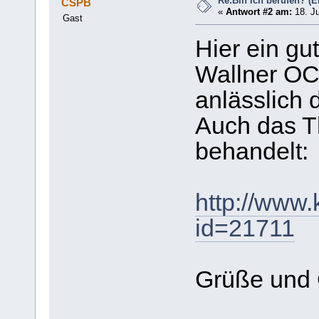
Re:Bin ich berufen? (Ei
CSPB
«
Antwort #2 am:
18. Ju
Gast
Hier ein gut
Wallner OCi
anlässlich 
Auch das T
behandelt:
http://www.
id=21711
Grüße und