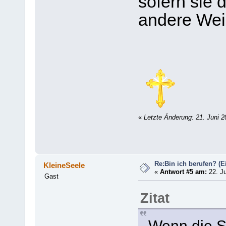
sofern sie
andere Weis
«
Letzte Änderung: 21. Juni 
Re:Bin ich berufen? (Ei
KleineSeele
«
Antwort #5 am:
22. Ju
Gast
Zitat
Wenn die S