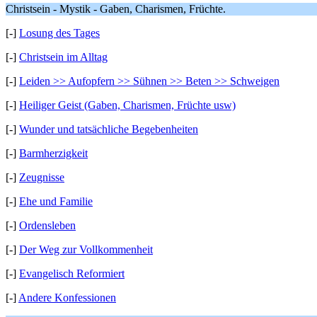
Christsein - Mystik - Gaben, Charismen, Früchte.
[-]
Losung des Tages
[-]
Christsein im Alltag
[-]
Leiden >> Aufopfern >> Sühnen >> Beten >> Schweigen
[-]
Heiliger Geist (Gaben, Charismen, Früchte usw)
[-]
Wunder und tatsächliche Begebenheiten
[-]
Barmherzigkeit
[-]
Zeugnisse
[-]
Ehe und Familie
[-]
Ordensleben
[-]
Der Weg zur Vollkommenheit
[-]
Evangelisch Reformiert
[-]
Andere Konfessionen