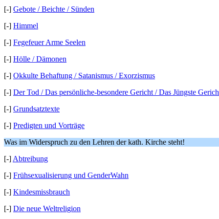
[-]
Gebote / Beichte / Sünden
[-]
Himmel
[-]
Fegefeuer Arme Seelen
[-]
Hölle / Dämonen
[-]
Okkulte Behaftung / Satanismus / Exorzismus
[-]
Der Tod / Das persönliche-besondere Gericht / Das Jüngste Gerich
[-]
Grundsatztexte
[-]
Predigten und Vorträge
Was im Widerspruch zu den Lehren der kath. Kirche steht!
[-]
Abtreibung
[-]
Frühsexualisierung und GenderWahn
[-]
Kindesmissbrauch
[-]
Die neue Weltreligion