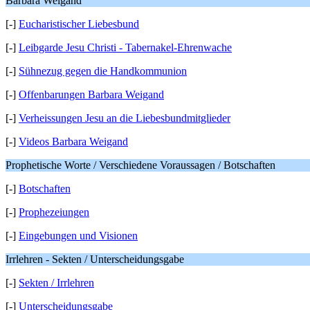
Barbara Weigand
[-]
Eucharistischer Liebesbund
[-]
Leibgarde Jesu Christi - Tabernakel-Ehrenwache
[-]
Sühnezug gegen die Handkommunion
[-]
Offenbarungen Barbara Weigand
[-]
Verheissungen Jesu an die Liebesbundmitglieder
[-]
Videos Barbara Weigand
Prophetische Worte / Verschiedene Voraussagen / Botschaften
[-]
Botschaften
[-]
Prophezeiungen
[-]
Eingebungen und Visionen
Irrlehren - Sekten / Unterscheidungsgabe
[-]
Sekten / Irrlehren
[-]
Unterscheidungsgabe