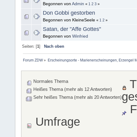
Begonnen von
Admin
«
1
2
3
»
Don Gobbi gestorben
Begonnen von KleineSeele
«
1
2
»
Satan, der "Affe Gottes"
Begonnen von
Winfried
Seiten: [
1
]
Nach oben
Forum ZDW
»
Erscheinungsorte - Marienerscheinungen, Erzengel Michae
T
Normales Thema
Heißes Thema (mehr als 12 Antworten)
ge
Sehr heißes Thema (mehr als 20 Antworten)
F
Umfrage