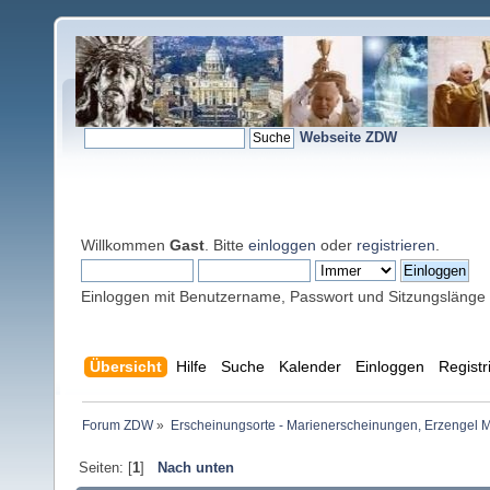
Webseite ZDW
Willkommen
Gast
. Bitte
einloggen
oder
registrieren
.
Einloggen mit Benutzername, Passwort und Sitzungslänge
Übersicht
Hilfe
Suche
Kalender
Einloggen
Registr
Forum ZDW
»
Erscheinungsorte - Marienerscheinungen, Erzengel Michae
Seiten: [
1
]
Nach unten