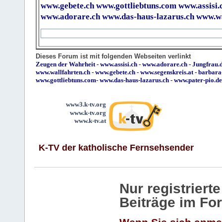
www.gebete.ch
www.gottliebtuns.com
www.assisi.
www.adorare.ch
www.das-haus-lazarus.ch
www.wa
Dieses Forum ist mit folgenden Webseiten verlinkt
Zeugen der Wahrheit
-
www.assisi.ch
-
www.adorare.ch
-
Jungfrau.d
www.wallfahrten.ch
-
www.gebete.ch
-
www.segenskreis.at
-
barbara
www.gottliebtuns.com
-
www.das-haus-lazarus.ch
-
www.pater-pio.de
www3.k-tv.org
www.k-tv.org
www.k-tv.at
K-TV der katholische Fernsehsender
Nur registrier
Beiträge im Fo