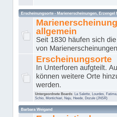
Erscheinungsorte - Marienerscheinungen, Erzengel Micha
Marienerscheinun
allgemein
Seit 1830 häufen sich die
von Marienerscheinungen 
Erscheinungsorte
In Unterforen aufgteilt. 
können weitere Orte hinz
werden.
Untergeordnete Boards
:
La Salette
,
Lourdes
,
Fatima
Schio
,
Montichiari
,
Naju
,
Heede
,
Dozule (JNSR)
Barbara Weigand