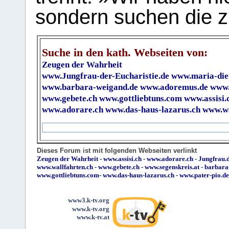
sondern suchen die z
Suche in den kath. Webseiten von:
Zeugen der Wahrheit
www.Jungfrau-der-Eucharistie.de
www.maria-die
www.barbara-weigand.de
www.adoremus.de
www.
www.gebete.ch
www.gottliebtuns.com
www.assisi.
www.adorare.ch
www.das-haus-lazarus.ch
www.wa
Dieses Forum ist mit folgenden Webseiten verlinkt
Zeugen der Wahrheit
-
www.assisi.ch
-
www.adorare.ch
-
Jungfrau.d
www.wallfahrten.ch
-
www.gebete.ch
-
www.segenskreis.at
-
barbara
www.gottliebtuns.com
-
www.das-haus-lazarus.ch
-
www.pater-pio.de
www3.k-tv.org
www.k-tv.org
www.k-tv.at