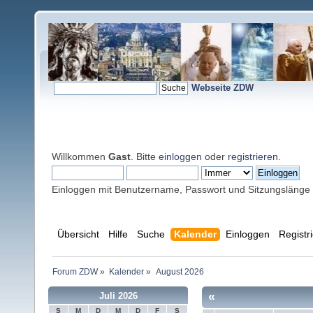
Webseite ZDW
Willkommen
Gast
. Bitte
einloggen
oder
registrieren
.
Einloggen mit Benutzername, Passwort und Sitzungslänge
Übersicht
Hilfe
Suche
Kalender
Einloggen
Registr
Forum ZDW
»
Kalender
»
August 2026
«
Juli 2026
S
M
D
M
D
F
S