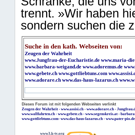
Schranke, die uns vo
trennt. »Wir haben hi
sondern suchen die z
Suche in den kath. Webseiten von:
Zeugen der Wahrheit
www.Jungfrau-der-Eucharistie.de
www.maria-die
www.barbara-weigand.de
www.adoremus.de
www.
www.gebete.ch
www.gottliebtuns.com
www.assisi.
www.adorare.ch
www.das-haus-lazarus.ch
www.wa
Dieses Forum ist mit folgenden Webseiten verlinkt
Zeugen der Wahrheit
-
www.assisi.ch
-
www.adorare.ch
-
Jungfrau.d
www.wallfahrten.ch
-
www.gebete.ch
-
www.segenskreis.at
-
barbara
www.gottliebtuns.com
-
www.das-haus-lazarus.ch
-
www.pater-pio.de
www3.k-tv.org