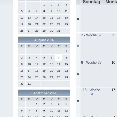
Sonntag
Mont
1
2
3
4
5
6
7
8
9
10
11
12
13
14
15
16
17
18
»
19
20
21
22
23
24
25
26
27
28
29
30
31
2
-
Woche 32
3
August 2026
»
S
M
D
M
D
F
S
1
2
3
4
5
6
7
8
9
-
Woche 33
10
9
10
11
12
13
14
15
16
17
18
19
20
21
22
»
23
24
25
26
27
28
29
30
31
16
-
Woche
17
September 2026
34
S
M
D
M
D
F
S
»
1
2
3
4
5
6
7
8
9
10
11
12