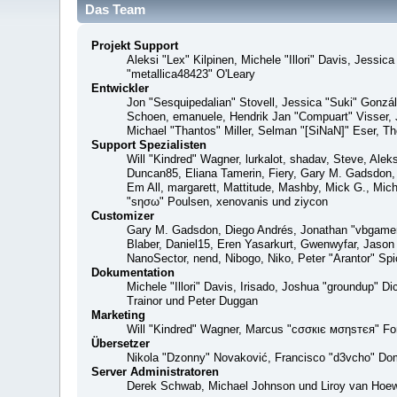
Das Team
Projekt Support
Aleksi "Lex" Kilpinen, Michele "Illori" Davis, Jes
"metallica48423" O'Leary
Entwickler
Jon "Sesquipedalian" Stovell, Jessica "Suki" Gonzá
Schoen, emanuele, Hendrik Jan "Compuart" Visser,
Michael "Thantos" Miller, Selman "[SiNaN]" Eser, Th
Support Spezialisten
Will "Kindred" Wagner, lurkalot, shadav, Steve, Alek
Duncan85, Eliana Tamerin, Fiery, Gary M. Gadsdon, 
Em All, margarett, Mattitude, Mashby, Mick G., Mich
"sησω" Poulsen, xenovanis und ziycon
Customizer
Gary M. Gadsdon, Diego Andrés, Jonathan "vbgamer
Blaber, Daniel15, Eren Yasarkurt, Gwenwyfar, Jaso
NanoSector, nend, Nibogo, Niko, Peter "Arantor" S
Dokumentation
Michele "Illori" Davis, Irisado, Joshua "groundup" 
Trainor und Peter Duggan
Marketing
Will "Kindred" Wagner, Marcus "cσσкιє мσηѕтєя" For
Übersetzer
Nikola "Dzonny" Novaković, Francisco "d3vcho" Do
Server Administratoren
Derek Schwab, Michael Johnson und Liroy van Hoew