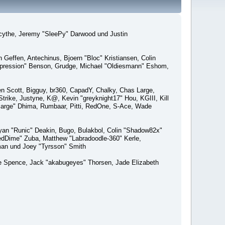
macythe, Jeremy "SleePy" Darwood und Justin
Geffen, Antechinus, Bjoern "Bloc" Kristiansen, Colin
xpression" Benson, Grudge, Michael "Oldiesmann" Eshom,
Ben Scott, Bigguy, br360, CapadY, Chalky, Chas Large,
rike, Justyne, K@, Kevin "greyknight17" Hou, KGIII, Kill
o "Sarge" Dhima, Rumbaar, Pitti, RedOne, S-Ace, Wade
an "Runic" Deakin, Bugo, Bulakbol, Colin "Shadow82x"
edDime" Zuba, Matthew "Labradoodle-360" Kerle,
man und Joey "Tyrsson" Smith
aeme Spence, Jack "akabugeyes" Thorsen, Jade Elizabeth