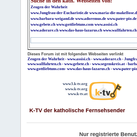
Suche in den kath. Webseiten von:
Zeugen der Wahrheit
www.Jungfrau-der-Eucharistie.de
www.maria-die-makellose.d
www.barbara-weigand.de
www.adoremus.de
www.pater-pio.de
www.gebete.ch
www.gottliebtuns.com
www.assisi.ch
www.adorare.ch
www.das-haus-lazarus.ch
www.wallfahrten.ch
Dieses Forum ist mit folgenden Webseiten verlinkt
Zeugen der Wahrheit
-
www.assisi.ch
-
www.adorare.ch
-
Jungfra
www.wallfahrten.ch
-
www.gebete.ch
-
www.segenskreis.at
-
barb
www.gottliebtuns.com
-
www.das-haus-lazarus.ch
-
www.pater-pi
www3.k-tv.org
www.k-tv.org
www.k-tv.at
K-TV der katholische Fernsehsender
Nur registrierte Ben