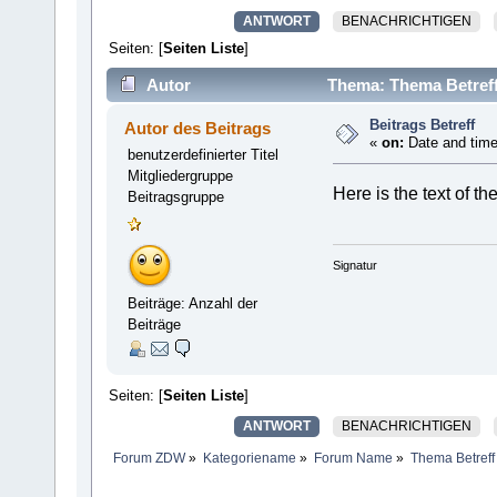
ANTWORT
BENACHRICHTIGEN
Seiten: [
Seiten Liste
]
Autor
Thema: Thema Betreff
Beitrags Betreff
Autor des Beitrags
«
on:
Date and time
benutzerdefinierter Titel
Mitgliedergruppe
Here is the text of t
Beitragsgruppe
Signatur
Beiträge: Anzahl der
Beiträge
Seiten: [
Seiten Liste
]
ANTWORT
BENACHRICHTIGEN
Forum ZDW
»
Kategoriename
»
Forum Name
»
Thema Betreff