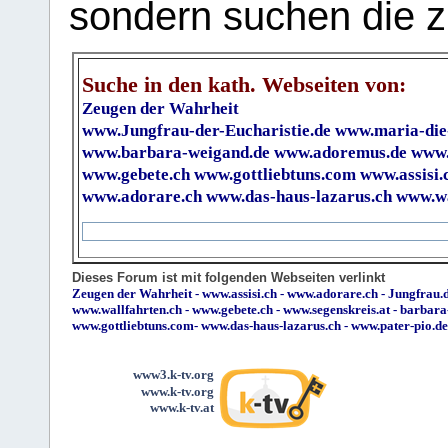
sondern suchen die z
Suche in den kath. Webseiten von:
Zeugen der Wahrheit
www.Jungfrau-der-Eucharistie.de
www.maria-die
www.barbara-weigand.de
www.adoremus.de
www.
www.gebete.ch
www.gottliebtuns.com
www.assisi.
www.adorare.ch
www.das-haus-lazarus.ch
www.wa
Dieses Forum ist mit folgenden Webseiten verlinkt
Zeugen der Wahrheit
-
www.assisi.ch
-
www.adorare.ch
-
Jungfrau.d
www.wallfahrten.ch
-
www.gebete.ch
-
www.segenskreis.at
-
barbara
www.gottliebtuns.com
-
www.das-haus-lazarus.ch
-
www.pater-pio.de
www3.k-tv.org
www.k-tv.org
www.k-tv.at