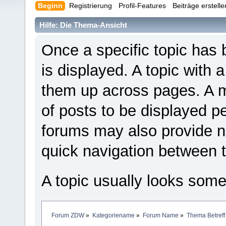
Beginn
Registrierung
Profil-Features
Beiträge erstell
Hilfe: Die Thema-Ansicht
Once a specific topic has b
is displayed. A topic with 
them up across pages. A
of posts to be displayed p
forums may also provide ne
quick navigation between t
A topic usually looks somet
Forum ZDW
»
Kategoriename
»
Forum Name
»
Thema Betreff