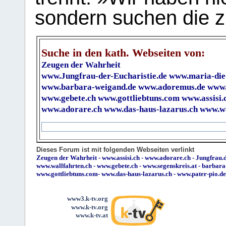
sondern suchen die z
Suche in den kath. Webseiten von:
Zeugen der Wahrheit
www.Jungfrau-der-Eucharistie.de
www.maria-die
www.barbara-weigand.de
www.adoremus.de
www.
www.gebete.ch
www.gottliebtuns.com
www.assisi.
www.adorare.ch
www.das-haus-lazarus.ch
www.wa
Dieses Forum ist mit folgenden Webseiten verlinkt
Zeugen der Wahrheit
-
www.assisi.ch
-
www.adorare.ch
-
Jungfrau.d
www.wallfahrten.ch
-
www.gebete.ch
-
www.segenskreis.at
-
barbara
www.gottliebtuns.com
-
www.das-haus-lazarus.ch
-
www.pater-pio.de
www3.k-tv.org
www.k-tv.org
www.k-tv.at