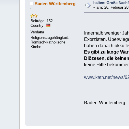
Italien: Große Nach
Baden-Württemberg
«
am:
26. Februar 20
'
Beiträge: 152
Country:
Verdana
Innerhalb weniger Jahr
Religionszugehörigkeit:
Exorzisten. Überwiege
Römisch-katholische
haben danach okkult
Kirche
Es gibt zu lange Wart
Diözesen, die keinen
keine Hilfe bekommen
www.kath.net/news/6
Baden-Württemberg