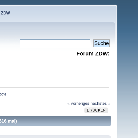
e ZDW
Forum ZDW:
bote
« vorheriges
nächstes »
DRUCKEN
616 mal)