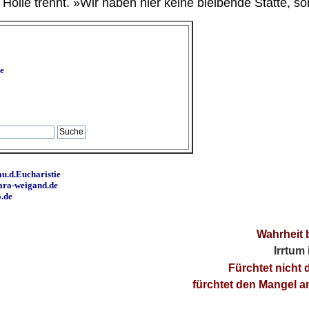
ölle trennt. »Wir haben hier keine bleibende Stätte, so
e
u.d.Eucharistie
ara-weigand.de
o.de
Wahrheit 
Irrtum
Fürchtet nicht 
fürchtet den Mangel 