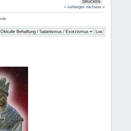
DRUCKEN
« vorheriges
nächstes »
bote