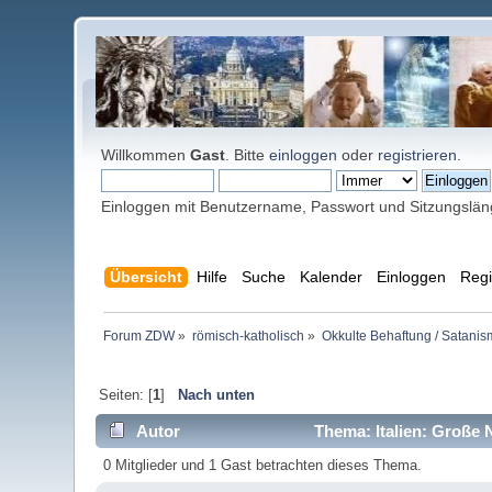
Willkommen
Gast
. Bitte
einloggen
oder
registrieren
.
Einloggen mit Benutzername, Passwort und Sitzungslä
Übersicht
Hilfe
Suche
Kalender
Einloggen
Regi
Forum ZDW
»
römisch-katholisch
»
Okkulte Behaftung / Satanis
Seiten: [
1
]
Nach unten
Autor
Thema: Italien: Große 
0 Mitglieder und 1 Gast betrachten dieses Thema.