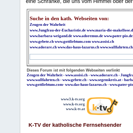
eine Schranke, die uns vom Himmel oder der H
Suche in den kath. Webseiten von:
Zeugen der Wahrheit
www.Jungfrau-der-Eucharistie.de
www.maria-die-makellose.d
www.barbara-weigand.de
www.adoremus.de
www.pater-pio.de
www.gebete.ch
www.gottliebtuns.com
www.assisi.ch
www.adorare.ch
www.das-haus-lazarus.ch
www.wallfahrten.ch
Dieses Forum ist mit folgenden Webseiten verlinkt
Zeugen der Wahrheit
-
www.assisi.ch
-
www.adorare.ch
-
Jungfra
www.wallfahrten.ch
-
www.gebete.ch
-
www.segenskreis.at
-
barb
www.gottliebtuns.com
-
www.das-haus-lazarus.ch
-
www.pater-pi
www3.k-tv.org
www.k-tv.org
www.k-tv.at
K-TV der katholische Fernsehsender