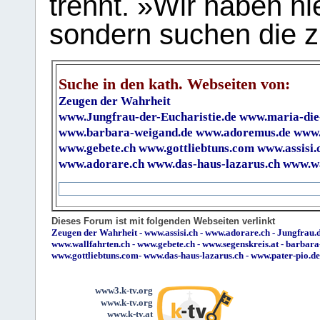
trennt. »Wir haben hi
sondern suchen die z
Suche in den kath. Webseiten von:
Zeugen der Wahrheit
www.Jungfrau-der-Eucharistie.de
www.maria-die
www.barbara-weigand.de
www.adoremus.de
www.
www.gebete.ch
www.gottliebtuns.com
www.assisi.
www.adorare.ch
www.das-haus-lazarus.ch
www.wa
Dieses Forum ist mit folgenden Webseiten verlinkt
Zeugen der Wahrheit
-
www.assisi.ch
-
www.adorare.ch
-
Jungfrau.d
www.wallfahrten.ch
-
www.gebete.ch
-
www.segenskreis.at
-
barbara
www.gottliebtuns.com
-
www.das-haus-lazarus.ch
-
www.pater-pio.de
www3.k-tv.org
www.k-tv.org
www.k-tv.at