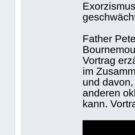
Exorzismus,
geschwächt i
Father Peter
Bournemout
Vortrag erz
im Zusamm
und davon,
anderen ok
kann. Vortr