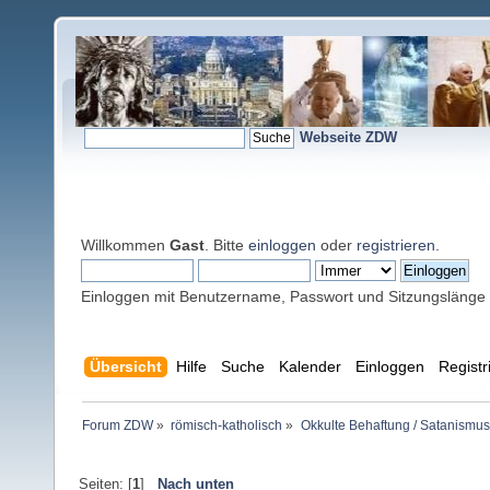
Webseite ZDW
Willkommen
Gast
. Bitte
einloggen
oder
registrieren
.
Einloggen mit Benutzername, Passwort und Sitzungslänge
Übersicht
Hilfe
Suche
Kalender
Einloggen
Registr
Forum ZDW
»
römisch-katholisch
»
Okkulte Behaftung / Satanismus
Seiten: [
1
]
Nach unten