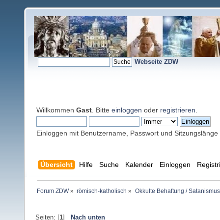
Webseite ZDW
Willkommen
Gast
. Bitte
einloggen
oder
registrieren
.
Einloggen mit Benutzername, Passwort und Sitzungslänge
Übersicht
Hilfe
Suche
Kalender
Einloggen
Registr
Forum ZDW
»
römisch-katholisch
»
Okkulte Behaftung / Satanismus
Seiten: [
1
]
Nach unten