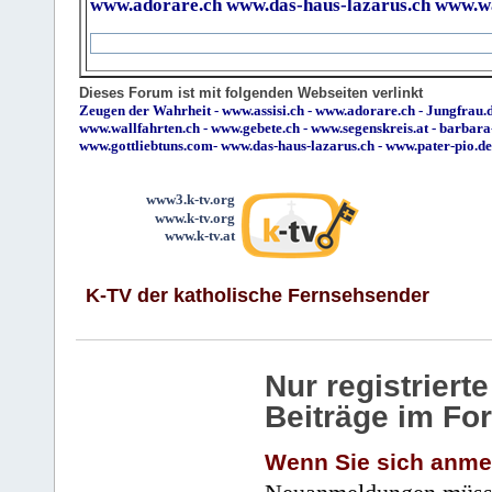
www.adorare.ch
www.das-haus-lazarus.ch
www.wa
Dieses Forum ist mit folgenden Webseiten verlinkt
Zeugen der Wahrheit
-
www.assisi.ch
-
www.adorare.ch
-
Jungfrau.d
www.wallfahrten.ch
-
www.gebete.ch
-
www.segenskreis.at
-
barbara
www.gottliebtuns.com
-
www.das-haus-lazarus.ch
-
www.pater-pio.de
www3.k-tv.org
www.k-tv.org
www.k-tv.at
K-TV der katholische Fernsehsender
Nur registrier
Beiträge im Fo
Wenn Sie sich anme