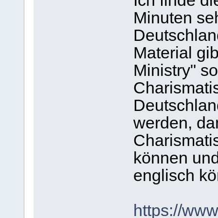
Ich finde d
Minuten seh
Deutschlan
Material gi
Ministry" s
Charismati
Deutschlan
werden, dam
Charismati
können und 
englisch k
https://ww