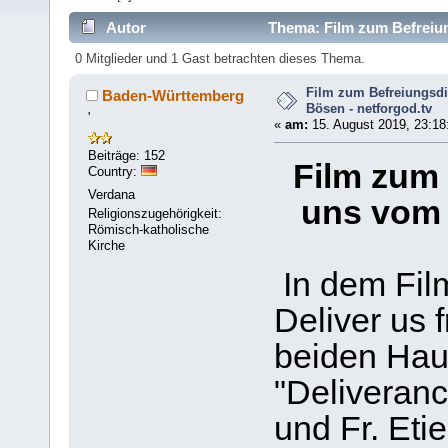
Autor
Thema: Film zum Befreiun
mal)
0 Mitglieder und 1 Gast betrachten dieses Thema.
Film zum Befreiungsdi
Baden-Württemberg
Bösen - netforgod.tv
'
«
am:
15. August 2019, 23:18
Beiträge: 152
Film zum 
Country:
Verdana
uns vom 
Religionszugehörigkeit:
Römisch-katholische
Kirche
In dem Fil
Deliver us 
beiden Hau
"Deliveranc
und Fr. Eti