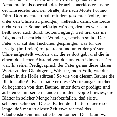
Achtelmeile bis oberhalb des Franziskanerklosters, nahe
der Einsiedelei und der Straße, die nach Monte Fortino
führt. Dort machte er halt mit dem gesamten Volke, um
unter den Ulmen zu predigen, vielleicht, damit die Leute
nicht von der Sonne belästigt würden, denn es war sehr
heiß, oder auch durch Gottes Fügung, weil hier das im
folgenden beschriebene Wunder geschehen sollte. Der
Pater war auf das Tischchen gesprungen, das für die
Predigt (im Freien) mitgebracht und unter der größten
Ulme aufgestellt worden war, die es dort gab, und die in
einem deutlichen Abstand von den anderen Ulmen entfernt
war. In seiner Predigt sprach der Pater genau diese klaren
Worte zu den Gläubigen: ,,Wißt ihr, mein Volk, wie die
Seelen in die Hölle stürzen? So wie von diesem Baume die
Blätter fallen!“ Kaum hatte er diese Worte ausgesprochen,
da begannen von dem Baume, unter dem er predigte und
auf den er mit seinen Händen und dem Kopfe hinwies, die
Blätter in solcher Menge herabzufallen, daß sie zu
schneien schienen. Dieses Fallen der Blätter dauerte so
lange, daß man in dieser Zeit etwa viermal das
Glaubensbekenntnis hätte beten können. Der Baum war