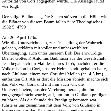
Autorität von Cori abgegeben wurde. Die Aussage lautet
wie folgt:
Der selige Badinucci ,,Die Seelen stürzen in die Hölle wie
die Blätter von diesem Baum fallen.“ in: Theologisches
1982 5. 4799
Am 26. April 173o.
Wir, die Unterzeichneten, zur Feststellung der Wahrheit
geladen, erklären mit voller und unbezweifelter
Überzeugung, auch unter unserem Eid: Der ehrwürdige
Diener Gottes P. Antonius Badinucci aus der Gesellschaft
Jesu begab sich im Mai des Jahres 17o5, nachdem er die
Volksmission in Cori, unserer Heimatstadt, gehalten hatte,
nach Giuliano, einem von Cori drei Meilen (ca. 4,5 km)
entfernten Ort. Als er dort die Mission abhielt, machte sich
das Volk von Cori, und mit ihm auch wir, die
Unterzeichneten, aus der Verehrung heraus, die ihm
entgegengebracht wurde, auf, um ihn in Giuliano predigen
zu hören. Als die Stunde der Predigt gekommen war,
führte er uns zusammen mit dem Volk von Giuliano in
Prozession vor das Tor dieses Ortes ungefähr eine