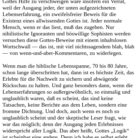
Gottes Hilfe zu verschweigen wäre insofern ein Verrat,
weil der Aus­gang jeder, der unten aufgezeichneten
Lebenserfahrung, ein zweifelsfrei­er Beweis für die
Existenz eines allwissenden Gottes ist. Jeder normale
Mensch, wenn er das liest, muß das zugeben. Nur
nihilistische Ignoran­ten und böswillige Sophisten werden
versuchen diese Gottes-Beweise mit einem inhaltslosen
Wortschwall –– das ist, mit viel nichtssagendem blah, blah
–– von wenn-und-aber-Kommentaren, zu widerlegen.
Wenn man die biblische Lebensspanne, 70 bis 80 Jahre,
schon lange überschritten hat, dann ist es höchste Zeit, das
Erlebte für die Nachwelt zu sichern und abwägende
Rückschau zu halten. Und ganz besonders dann, wenn die
Lebenserfahrungen so außergewöhnlich, so einmalig und
unglaublich waren, daß es scheint, das sind keine
Tatsachen, keine Be­richte aus dem Leben, sondern eine
fromme Dichtung. Und doch, auch wenn es noch so
unglaublich scheint und der skeptische Leser fragt, wie
war das möglich; denn der Ausgang jeden Erlebnisses
widerspricht aller Logik. Das aber heißt, Gottes „Logik“
ist scheinbar eine andere. Denn ich habe es selbst erlebt