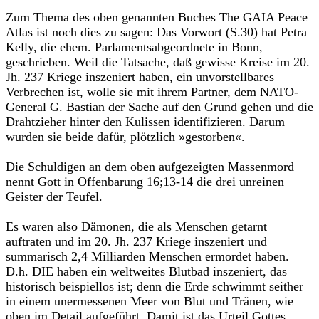
Zum Thema des oben genannten Buches The GAIA Peace
Atlas ist noch dies zu sagen: Das Vorwort (S.30) hat Petra
Kelly, die ehem. Parlamentsabgeordnete in Bonn,
geschrieben. Weil die Tatsache, daß gewisse Kreise im 20.
Jh. 237 Kriege inszeniert haben, ein unvorstellbares
Verbrechen ist, wolle sie mit ihrem Partner, dem NATO-
General G. Bastian der Sache auf den Grund gehen und die
Drahtzieher hinter den Kulissen identifizieren. Darum
wurden sie beide dafür, plötzlich »gestorben«.
Die Schuldigen an dem oben aufgezeigten Massenmord
nennt Gott in Offenbarung 16;13-14 die drei unreinen
Geister der Teufel.
Es waren also Dämonen, die als Menschen getarnt
auftraten und im 20. Jh. 237 Kriege inszeniert und
summarisch 2,4 Milliarden Menschen ermordet haben.
D.h. DIE haben ein weltweites Blutbad inszeniert, das
historisch beispiellos ist; denn die Erde schwimmt seither
in einem uner­messenen Meer von Blut und Tränen, wie
oben im Detail aufgeführt. Damit ist das Urteil Gottes