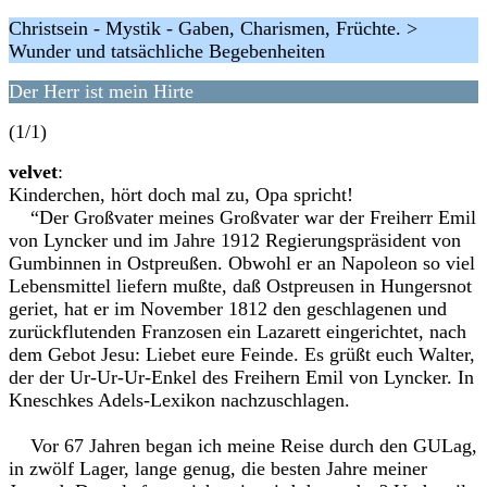
Christsein - Mystik - Gaben, Charismen, Früchte. >
Wunder und tatsächliche Begebenheiten
Der Herr ist mein Hirte
(1/1)
velvet
:
Kinderchen, hört doch mal zu, Opa spricht!
“Der Großvater meines Großvater war der Freiherr Emil
von Lyncker und im Jahre 1912 Regierungspräsident von
Gumbinnen in Ostpreußen. Obwohl er an Napoleon so viel
Lebensmittel liefern mußte, daß Ostpreusen in Hungersnot
geriet, hat er im November 1812 den geschlagenen und
zurückflutenden Franzosen ein Lazarett eingerichtet, nach
dem Gebot Jesu: Liebet eure Feinde. Es grüßt euch Walter,
der der Ur-Ur-Ur-Enkel des Freihern Emil von Lyncker. In
Kneschkes Adels-Lexikon nachzuschlagen.
Vor 67 Jahren began ich meine Reise durch den GULag,
in zwölf Lager, lange genug, die besten Jahre meiner