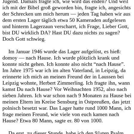
Jugend. Damals fragte ich, wie wird das enden? Und weil
ich mit der Bibel groß geworden bin, fragte ich, angesichts
der Schrecken um mich herum — jeden Tag haben wir aus
dem ersten Lager täglich etwa 50 Kameraden aufgelesen
und hinterm Lagerzaun verscharrt, ich Frage, Lieber Gott,
bist DU wirklich DA? Hast DU dazu nichts zu sagen?
Doch Gott schwieg.
Im Januar 1946 wurde das Lager aufgelöst, es hieß:
domoy — nach Hause. Ich wurde plötzlich krank und
konnte nicht gehen. Ich konnte also nicht “nach Hause”.
Im Jahre 1975 war ich im alten Vaterland, in Leipzig, da
erinnerte ich mich an meinen Freund der in Laussen bei
Leipzig wohnte, Herbert Zimmerling. Ich fragte ihn, wann
kamst Du nach Hause? Vor Weihnachten 1952, also nach
sieben Jahren. Ich war schon nach 9 Monaten zu Hause bei
meinen Eltern im Kreise Sensburg in Ostpreußen, das jetzt
polnisch besetzt war. Das Lager hatte rund 1000 Mann, ich
frage meinen Freund, wie viele von euch kamen nach
Hause? Etwa 80 Mann, sagte er. 80 von 1000.
Da erst, zu dieser Stunde, habe ich den 91sten Psalm