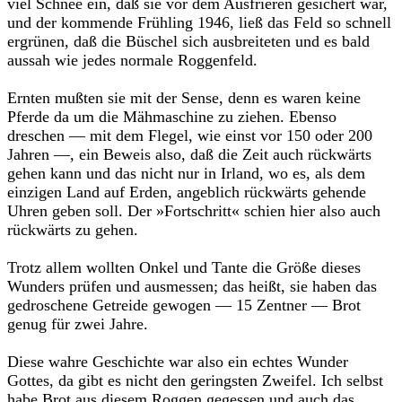
viel Schnee ein, daß sie vor dem Ausfrieren gesichert war,
und der kommende Frühling 1946, ließ das Feld so schnell
ergrünen, daß die Büschel sich ausbreiteten und es bald
aussah wie jedes normale Roggenfeld.
Ernten mußten sie mit der Sense, denn es waren keine
Pferde da um die Mähmaschine zu ziehen. Ebenso
dreschen –– mit dem Flegel, wie einst vor 150 oder 200
Jahren ––, ein Beweis also, daß die Zeit auch rückwärts
gehen kann und das nicht nur in Irland, wo es, als dem
einzigen Land auf Erden, angeblich rückwärts gehende
Uhren geben soll. Der »Fortschritt« schien hier also auch
rückwärts zu gehen.
Trotz allem wollten Onkel und Tante die Größe dieses
Wunders prüfen und ausmessen; das heißt, sie haben das
gedroschene Getreide gewogen –– 15 Zentner –– Brot
genug für zwei Jahre.
Diese wahre Geschichte war also ein echtes Wunder
Gottes, da gibt es nicht den geringsten Zweifel. Ich selbst
habe Brot aus diesem Roggen gegessen und auch das