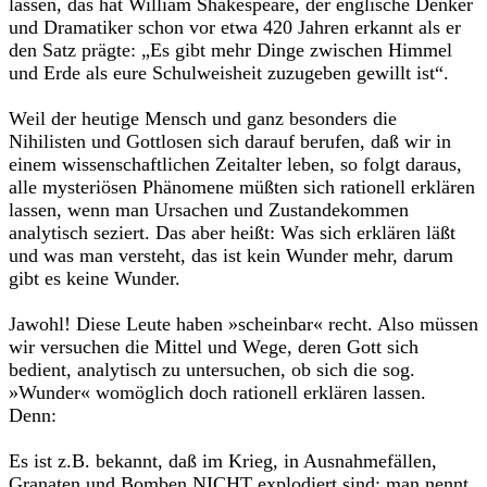
lassen, das hat William Shakespeare, der englische Denker
und Dramatiker schon vor etwa 420 Jahren erkannt als er
den Satz prägte: „Es gibt mehr Dinge zwischen Himmel
und Erde als eure Schulweisheit zuzugeben gewillt ist“.
Weil der heutige Mensch und ganz besonders die
Nihilisten und Gott­losen sich darauf berufen, daß wir in
einem wissenschaftlichen Zeitalter leben, so folgt daraus,
alle mysteriösen Phänomene müßten sich rationell erklären
lassen, wenn man Ursachen und Zustandekommen
analytisch seziert. Das aber heißt: Was sich erklären läßt
und was man versteht, das ist kein Wunder mehr, darum
gibt es keine Wunder.
Jawohl! Diese Leute haben »scheinbar« recht. Also müssen
wir ver­suchen die Mittel und Wege, deren Gott sich
bedient, analytisch zu untersuchen, ob sich die sog.
»Wunder« womöglich doch rationell erklären lassen.
Denn:
Es ist z.B. bekannt, daß im Krieg, in Ausnahmefällen,
Granaten und Bomben NICHT explodiert sind; man nennt