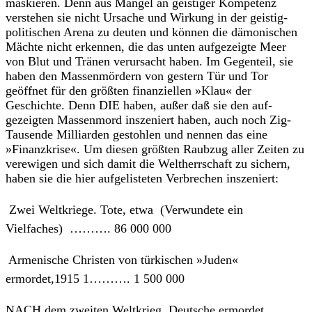
maskieren. Denn aus Mangel an geistiger Kompetenz
verstehen sie nicht Ursache und Wirkung in der geistig-
politischen Arena zu deuten und können die dämonischen
Mächte nicht erkennen, die das unten aufgezeigte Meer
von Blut und Tränen verursacht haben. Im Gegenteil, sie
haben den Massenmördern von gestern Tür und Tor
geöffnet für den größten finan­ziellen »Klau« der
Geschichte. Denn DIE haben, außer daß sie den auf­
gezeigten Massenmord inszeniert haben, auch noch Zig-
Tausende Milli­arden gestohlen und nennen das eine
»Finanzkrise«. Um diesen größten Raubzug aller Zeiten zu
verewigen und sich damit die Weltherrschaft zu sichern,
haben sie die hier aufgelisteten Verbrechen inszeniert:
 Zwei Weltkriege. Tote, etwa (Verwundete ein
Vielfaches) ………. 86 000 000
 Armenische Christen von türkischen »Juden«
ermordet,1915 1………. 1 500 000
NACH dem zweiten Weltkrieg, Deutsche ermordet