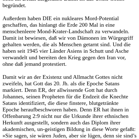
begründet.
Außerdem haben DIE ein nukleares Mord-Potential
geschaffen, das hinlangt die Erde 200 Mal in eine
menschenleere Mond-Krater-Landschaft zu verwandeln.
Damit ist bewiesen, daß wir von Dämonen im Würgegriff
gehalten werden, die als Menschen getarnt sind. Und die
haben seit 1945 vier Länder Asiens in Schutt und Asche
verwandelt und bereiten den Krieg gegen den Iran vor,
ohne daß jemand protestiert.
Damit wir an der Existenz und Allmacht Gottes nicht
zweifeln, hat Gott das 20. Jh. als die Epoche Satans
markiert. Denn ER, der allwis­sende Gott hat durch
Johannes, seinen Propheten für die Endzeit die Knechte
Satans identifiziert, die diese finstere, blutgetränkte
Epoche her­aufbeschworen haben. Denn ER hat ihnen in
Offenbarung 2:9 nicht nur die Urkunde ihrer ethnischen
Herkunft aus­gestellt, sondern auch das Diplom ihrer
akademischen, un-geistigen Bildung in diese Worte gefaßt:
»Sie sagen, sie wären Juden, aber sie lügen, denn sie sind’s