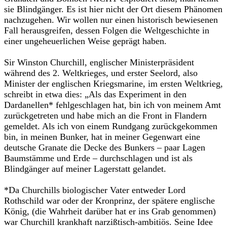
sie Blindgänger. Es ist hier nicht der Ort diesem Phänomen
nachzugehen. Wir wollen nur einen historisch bewiesenen
Fall herausgreifen, dessen Folgen die Weltge­schichte in
einer ungeheuerlichen Weise geprägt haben.
Sir Winston Churchill, englischer Ministerpräsident
während des 2. Weltkrieges, und erster Seelord, also
Minister der englischen Kriegs­marine, im ersten Weltkrieg,
schreibt in etwa dies: „Als das Experiment in den
Dardanellen* fehlgeschlagen hat, bin ich von meinem Amt
zu­rückgetreten und habe mich an die Front in Flandern
gemeldet. Als ich von einem Rundgang zurückgekommen
bin, in meinen Bunker, hat in meiner Gegenwart eine
deutsche Granate die Decke des Bunkers – paar Lagen
Baumstämme und Erde – durchschlagen und ist als
Blindgänger auf meiner Lagerstatt gelandet.
*Da Churchills biologischer Vater entweder Lord
Rothschild war oder der Kronprinz, der spätere englische
König, (die Wahrheit darüber hat er ins Grab genommen)
war Churchill krankhaft narziß­tisch-ambitiös. Seine Idee