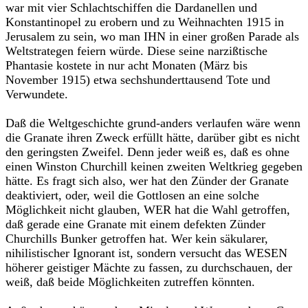
war mit vier Schlachtschiffen die Dardanellen und
Konstantinopel zu erobern und zu Weihnachten 1915 in
Jerusalem zu sein, wo man IHN in einer großen Parade als
Weltstrategen feiern würde. Diese seine narzißtische
Phantasie kostete in nur acht Monaten (März bis
November 1915) etwa sechshunderttausend Tote und
Verwundete.
Daß die Weltgeschichte grund-anders verlaufen wäre wenn
die Grana­te ihren Zweck erfüllt hätte, darüber gibt es nicht
den geringsten Zweifel. Denn jeder weiß es, daß es ohne
einen Winston Churchill keinen zweiten Weltkrieg gegeben
hätte. Es fragt sich also, wer hat den Zünder der Granate
deaktiviert, oder, weil die Gottlosen an eine solche
Möglichkeit nicht glauben, WER hat die Wahl getroffen,
daß gerade eine Granate mit einem defekten Zünder
Churchills Bunker getroffen hat. Wer kein säku­larer,
nihilistischer Ignorant ist, sondern versucht das WESEN
höherer geistiger Mächte zu fassen, zu durchschauen, der
weiß, daß beide Mög­lichkeiten zutreffen könnten.