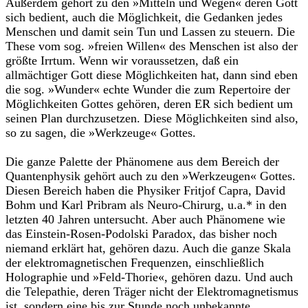
Außerdem gehört zu den »Mitteln und Wegen« deren Gott
sich bedient, auch die Möglichkeit, die Gedanken jedes
Menschen und damit sein Tun und Lassen zu steuern. Die
These vom sog. »freien Willen« des Menschen ist also der
größte Irrtum. Wenn wir voraussetzen, daß ein
allmächtiger Gott diese Möglichkeiten hat, dann sind eben
die sog. »Wunder« echte Wunder die zum Repertoire der
Möglichkeiten Gottes gehören, deren ER sich bedient um
seinen Plan durchzusetzen. Diese Möglichkeiten sind also,
so zu sagen, die »Werkzeuge« Gottes.
Die ganze Palette der Phänomene aus dem Bereich der
Quantenphysik gehört auch zu den »Werkzeugen« Gottes.
Diesen Bereich haben die Physiker Fritjof Capra, David
Bohm und Karl Pribram als Neuro-Chir­urg, u.a.* in den
letzten 40 Jahren untersucht. Aber auch Phänomene wie
das Einstein-Rosen-Podolski Paradox, das bisher noch
niemand erklärt hat, ge­hören dazu. Auch die ganze Skala
der elektromagnetischen Frequenzen, einschließlich
Holographie und »Feld-Thorie«, gehören dazu. Und auch
die Telepathie, deren Träger nicht der Elektromagnetismus
ist, sondern eine bis zur Stunde noch unbekannte