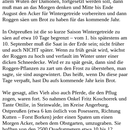
allem Wüten der Dämo­nen, fortgesetzt werden soll, dann
muß man an das Morgen denken und Mitte bis Ende
August den Acker für Wintergetreide vorbereiten und dann
Roggen säen um Brot zu haben für das kommende Jahr.
In Ostpreußen ist die so kurze Saison Wintergetreide zu
säen auf etwa 10 Tage begrenzt – vom 1. bis spätestens am
10. September muß die Saat in der Erde sein; nicht früher
und auch NICHT später. Wenn zu früh gesät wird, wächst
der Roggen zu hoch und verfault im Winter unter einer
dicken Schneedecke. Wird er zu spät gesät, dann sind die
Roggen-Pflanzen zu zart um den Frost zu überstehen, man
sagte, sie sind ausgewintert. Das heißt, wenn Du diese paar
Tage verpaßt, hast Du aufs kommende Jahr kein Brot.
Wie gesagt, alles Vieh also auch Pferde, die den Pflug
zogen, waren fort. So nahmen Onkel Fritz Koschorrek und
Tante Ottilie, in Steinwalde, im Kreise Angerburg,
Ostpreußen (etwa 6 km östlich von Posessern, Richtung
Kutten – Forst Borken) jeder einen Spaten um einen
Morgen Acker, neben dem Obstgarten, umzugraben. Sie
hofften von den 2500 Quadratmetern etwa 10 bis 12