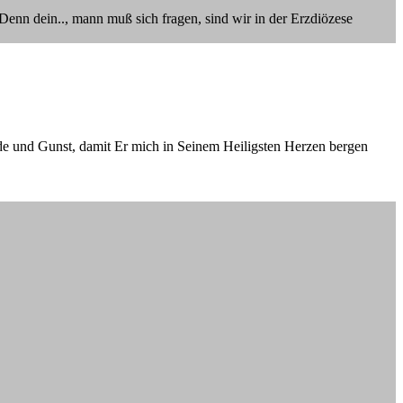
 Denn dein.., mann muß sich fragen, sind wir in der Erzdiözese
ade und Gunst, damit Er mich in Seinem Heiligsten Herzen bergen