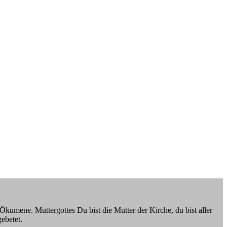
kumene. Muttergottes Du bist die Mutter der Kirche, du bist aller
ebetet.