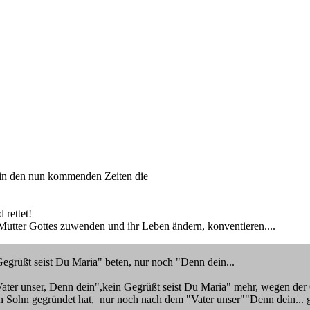
d in den nun kommenden Zeiten die
 rettet!
Mutter Gottes zuwenden und ihr Leben ändern, konventieren....
Gegrüßt seist Du Maria" beten, nur noch "Denn dein...
ater unser, Denn dein",kein Gegrüßt seist Du Maria" mehr, wegen der Ö
ein Sohn gegründet hat, nur noch nach dem "Vater unser""Denn dein... g