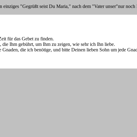
 ein einziges "Gegrüßt seist Du Maria," nach dem "Vater unser"nur noch
eit für das Gebet zu finden.
, die Ihm gebührt, um Ihm zu zeigen, wie sehr ich Ihn liebe.
die Gnaden, die ich benötige, und bitte Deinen lieben Sohn um jede Gn