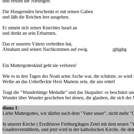
und erhöht die Niedrigen.
Die Hungernden beschenkt er mit seinen Gaben
und läßt die Reichen leer ausgehen.
Er nimmt sich seines Knechtes Israel an
und denkt an sein Erbarmen,
Das er unseren Vätern verheißen hat,
Abraham und seinen Nachkommen auf ewig. ;ghjghg
Ein Muttergotteskind geht nie verloren!
Wie es in den Tagen des Noah seine Arche war, die schützte, so wir
Weihe an das Unbefleckte Herz Mariens sein, die uns rettet!
Tragt die "Wundertätige Medaille" und das Skapulier: es beschützt und
Wunder über Wunder geschehen bei denen, die glauben, die sich der 
diana 1
:
Liebe Muttergottes, wir dürfen nach dem "Vater unser", nicht mehr "
In unserer Kirche ( Erzdiözese Freiburg)lagen Zetel mit dem neuen "V
Gnadenvermittlerin, und jetzt wird in der katholischen Kirche, die d