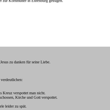
er zur Kornmutter in Ehrenburg getragen.
 Jesus zu danken für seine Liebe.
verdeutlichen:
s Kreuz verspottet man nicht.
chossen, Kirche und Gott verspottet.
e leider zu spät.