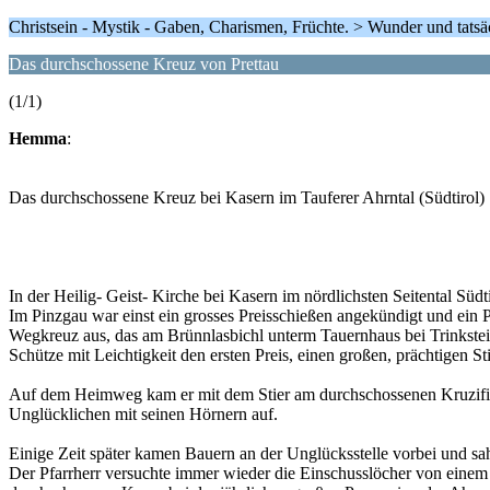
Christsein - Mystik - Gaben, Charismen, Früchte. > Wunder und tats
Das durchschossene Kreuz von Prettau
(1/1)
Hemma
:
Das durchschossene Kreuz bei Kasern im Tauferer Ahrntal (Südtirol)
In der Heilig- Geist- Kirche bei Kasern im nördlichsten Seitental Süd
Im Pinzgau war einst ein grosses Preisschießen angekündigt und ein P
Wegkreuz aus, das am Brünnlasbichl unterm Tauernhaus bei Trinkstei
Schütze mit Leichtigkeit den ersten Preis, einen großen, prächtigen Sti
Auf dem Heimweg kam er mit dem Stier am durchschossenen Kruzifix vo
Unglücklichen mit seinen Hörnern auf.
Einige Zeit später kamen Bauern an der Unglücksstelle vorbei und sa
Der Pfarrherr versuchte immer wieder die Einschusslöcher von einem 