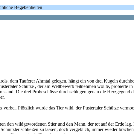
ächliche Begebenheiten
tirols, dem Tauferer Ahrntal gelegen, hängt ein von drei Kugeln durchb
ustertaler Schütze , der am Wettbewerb teilnehmen wollte, probierte in
n stand. Die drei Probeschüsse durchschlugen genau die Herzgegend de
er.
rbei. Plötzlich wurde das Tier wild, der Pustertaler Schütze vermochte
hen den wildgewordenen Stier und den Mann, der tot auf der Erde lag. 
Schnitzler schließen zu lassen; doch vergeblich; immer wieder brachen