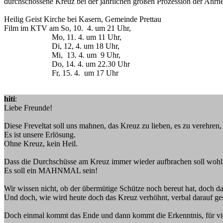
durchschossene Kreuz bei der jährlichen großen Prozession der Ahrn
Heilig Geist Kirche bei Kasern, Gemeinde Prettau
Film im KTV am So, 10. 4. um 21 Uhr,
Mo, 11. 4. um 11 Uhr,
Di, 12, 4. um 18 Uhr,
Mi, 13. 4. um 9 Uhr,
Do, 14. 4. um 22.30 Uhr
Fr, 15. 4. um 17 Uhr
hiti
:
Liebe Freunde!
Diese Freveltat soll uns mahnen, das Kreuz zu lieben, es zu verehren,
Es ist unsere Erlösung.
Ohne Kreuz, kein Heil.
Dass die Durchschüsse am Kreuz immer wieder aufbrachen soll wohl 
Es soll ein MAHNMAL sein!
Wir wissen nicht, ob der übermütige Schütze noch bereut hat, doch da
Und doch, wie wird heute doch das Kreuz verhöhnt, verbal darauf ges
Doch einmal kommt das Ende und dann kommt die Erkenntnis, für viel