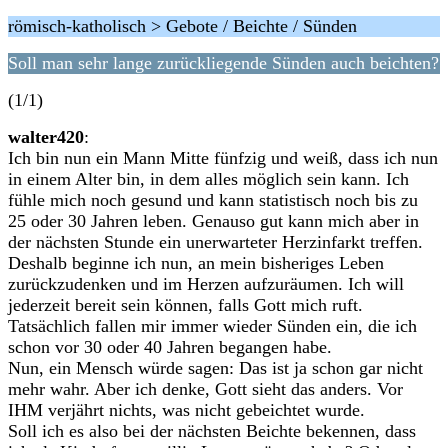
römisch-katholisch > Gebote / Beichte / Sünden
Soll man sehr lange zurückliegende Sünden auch beichten?
(1/1)
walter420
:
Ich bin nun ein Mann Mitte fünfzig und weiß, dass ich nun
in einem Alter bin, in dem alles möglich sein kann. Ich
fühle mich noch gesund und kann statistisch noch bis zu
25 oder 30 Jahren leben. Genauso gut kann mich aber in
der nächsten Stunde ein unerwarteter Herzinfarkt treffen.
Deshalb beginne ich nun, an mein bisheriges Leben
zurückzudenken und im Herzen aufzuräumen. Ich will
jederzeit bereit sein können, falls Gott mich ruft.
Tatsächlich fallen mir immer wieder Sünden ein, die ich
schon vor 30 oder 40 Jahren begangen habe.
Nun, ein Mensch würde sagen: Das ist ja schon gar nicht
mehr wahr. Aber ich denke, Gott sieht das anders. Vor
IHM verjährt nichts, was nicht gebeichtet wurde.
Soll ich es also bei der nächsten Beichte bekennen, dass