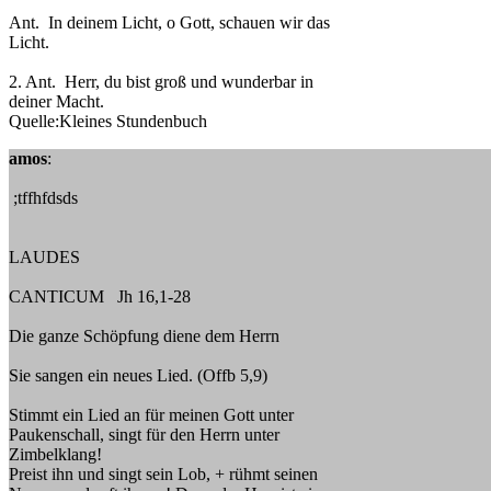
Ant. In deinem Licht, o Gott, schauen wir das
Licht.
2. Ant. Herr, du bist groß und wunderbar in
deiner Macht.
Quelle:Kleines Stundenbuch
amos
:
;tffhfdsds
LAUDES
CANTICUM Jh 16,1-28
Die ganze Schöpfung diene dem Herrn
Sie sangen ein neues Lied. (Offb 5,9)
Stimmt ein Lied an für meinen Gott unter
Paukenschall, singt für den Herrn unter
Zimbelklang!
Preist ihn und singt sein Lob, + rühmt seinen