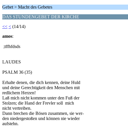
Gebet > Macht des Gebetes
DAS STUNDENGEBET DER KIRCHE
<<
<
(14/14)
amos
:
;tffhfdsds
LAUDES
PSALM 36 (35)
Erhalte denen, die dich kennen, deine Huld
und deine Gerechtigkeit den Menschen mit
redlichem Herzen!
Laß mich nicht kommen unter den Fuß der
Stolzen; die Hand der Frevler soll mich
nicht vertreiben.
Dann brechen die Bösen zusammen, sie wer-
den niedergestoßen und können nie wieder
aufstehn.