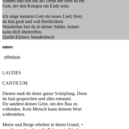
Namen und ruft ihn an! Denn der Herr ist ein
Gott, der den Kriegen ein Ende setzt.
Ich singe meinem Gott ein neues Lied; Herr,
du bist groß und voll Herrlichkeit.
Wunderbar bist du in deiner Stärke, keiner
kann dich übertreffen.
Quelle:Kleines Stundenbuch
amos
:
;tffhfdsds
LAUDES
CANTICUM
Dienen muß dir deine ganze Schöpfung. Denn
du hast gesprochen und alles entstand.
Du sandtest deinen Geist, um den Bau zu
vollenden. Kein Mensch kann deinem Wort
widerstehen.
Meere und Berge erbeben in ihrem Grund, +