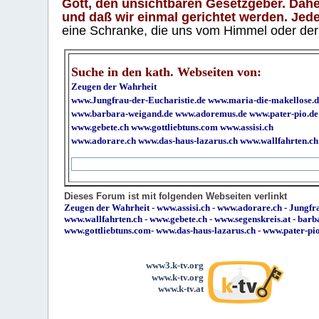
Gott, den unsichtbaren Gesetzgeber. Daher
und daß wir einmal gerichtet werden. Jeder
eine Schranke, die uns vom Himmel oder der H
Suche in den kath. Webseiten von:
Zeugen der Wahrheit
www.Jungfrau-der-Eucharistie.de
www.maria-die-makellose.d
www.barbara-weigand.de
www.adoremus.de
www.pater-pio.de
www.gebete.ch
www.gottliebtuns.com
www.assisi.ch
www.adorare.ch
www.das-haus-lazarus.ch
www.wallfahrten.ch
Dieses Forum ist mit folgenden Webseiten verlinkt
Zeugen der Wahrheit
-
www.assisi.ch
-
www.adorare.ch
-
Jungfra
www.wallfahrten.ch
-
www.gebete.ch
-
www.segenskreis.at
-
barb
www.gottliebtuns.com
-
www.das-haus-lazarus.ch
-
www.pater-pi
www3.k-tv.org
www.k-tv.org
www.k-tv.at