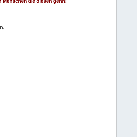
an Menschen die diesen gehn!
n.