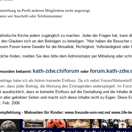
instellung im Profil anderen Mitgliedern nicht angezeigt.
aten wie Anschrift oder Telefonnummer
tholische Kirche jedem zugänglich zu machen. Jeder der Fragen hat, kann di
den Glauben sich an den Beiträgen zu beteiligen. "Hier haben die Besucher d
sem Forum keine Gewähr für die Aktualität, Richtigkeit, Vollständigkeit oder Q
he finden, melden Sie dies bitte dem Administrator per Mitteilung oder schr
kath-zdw.ch/forum
forum.kath-zdw.
Freunden bekannt:
oder
eiträge habe ich als Admin keinerlei Einfluss. Da ich nebst Forum/Webseite/
wissen, dass jeder Beitrag, die Meinung des Eintragenden widerspiegelt. Im Fo
usdrücklich, dass er keinerlei Einfluss auf die Gestaltung und die Inhalte d
en aller gelinkten Seiten und macht sich diese Inhalte nicht zu Eigen.
Diese Er
n.
Feb. 2006
empfehlung - Webseiten für Kinder:
www.freunde-von-net.net
www.life-te