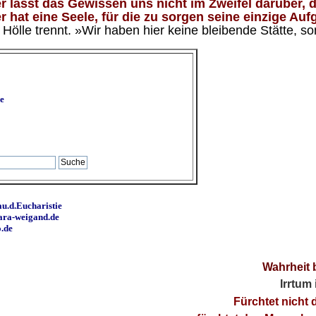
 lässt das Gewissen uns nicht im Zweifel darüber, d
 hat eine Seele, für die zu sorgen seine einzige Aufg
ölle trennt. »Wir haben hier keine bleibende Stätte, so
e
u.d.Eucharistie
ara-weigand.de
o.de
Wahrheit 
Irrtum
Fürchtet nicht 