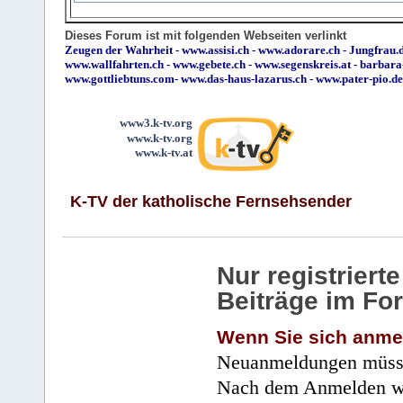
Dieses Forum ist mit folgenden Webseiten verlinkt
Zeugen der Wahrheit
-
www.assisi.ch
-
www.adorare.ch
-
Jungfrau.d
www.wallfahrten.ch
-
www.gebete.ch
-
www.segenskreis.at
-
barbara
www.gottliebtuns.com
-
www.das-haus-lazarus.ch
-
www.pater-pio.de
www3.k-tv.org
www.k-tv.org
www.k-tv.at
K-TV der katholische Fernsehsender
Nur registrier
Beiträge im Fo
Wenn Sie sich anme
Neuanmeldungen müsse
Nach dem Anmelden wir