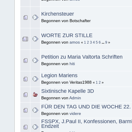
Kirchensteuer
Begonnen von Botschafter
WORTE ZUR STILLE
Begonnen von
amos
«
1
2
3
4
5
6
...
9
»
Petition zu Maria Valtorta Schriften
Begonnen von
hiti
Legion Mariens
Begonnen von Veritas1988
«
1
2
»
Sixtinische Kapelle 3D
Begonnen von
Admin
FÜR DEN TAG UND DIE WOCHE 22. A
Begonnen von
videre
FSSPX, J.Paul II, Konfessionen, Barm
Endzeit