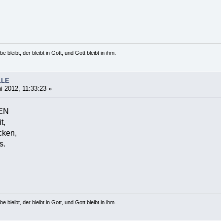
e bleibt, der bleibt in Gott, und Gott bleibt in ihm.
LLE
i 2012, 11:33:23 »
GEN
t,
cken,
s.
e bleibt, der bleibt in Gott, und Gott bleibt in ihm.