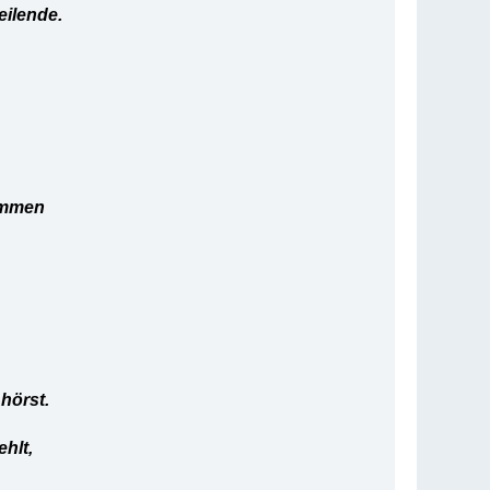
eilende.
sammen
hörst.
ehlt,