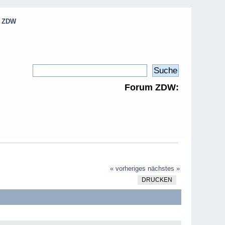
e ZDW
Forum ZDW:
« vorheriges
nächstes »
DRUCKEN