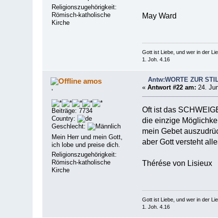
Religionszugehörigkeit:
Römisch-katholische
May Ward
Kirche
Gott ist Liebe, und wer in der Lieb
1. Joh. 4.16
Antw:WORTE ZUR STI
amos
«
Antwort #22 am:
24. Jun
'
Oft ist das SCHWEI
Beiträge: 7734
Country:
die einzige Möglichkei
Geschlecht:
mein Gebet auszudrü
Mein Herr und mein Gott,
aber Gott versteht alle
ich lobe und preise dich.
Religionszugehörigkeit:
Römisch-katholische
Thérése von Lisieux
Kirche
Gott ist Liebe, und wer in der Lieb
1. Joh. 4.16