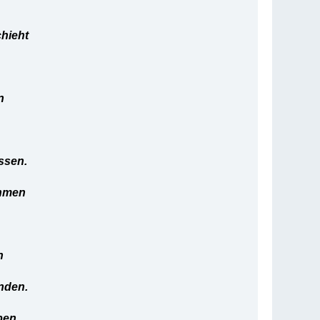
chieht
n
ssen.
ehmen
n
enden.
ben.