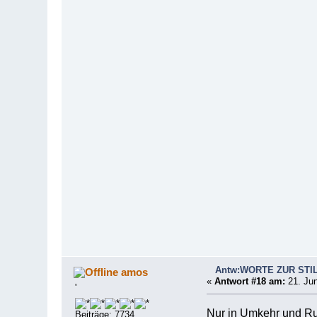
Antw:WORTE ZUR STI
amos
«
Antwort #18 am:
21. Jun
'
Nur in Umkehr und R
Beiträge: 7734