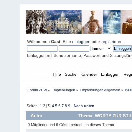
Willkommen
Gast
. Bitte
einloggen
oder
registrieren
.
Einloggen mit Benutzername, Passwort und Sitzungslä
Übersicht
Hilfe
Suche
Kalender
Einloggen
Regi
Forum ZDW
»
Empfehlungen
»
Empfehlungen Allgemein
»
WOR
Seiten:
1
2
[
3
]
4
5
6
7
8
9
Nach unten
Autor
Thema: WORTE ZUR STILL
0 Mitglieder und 6 Gäste betrachten dieses Thema.