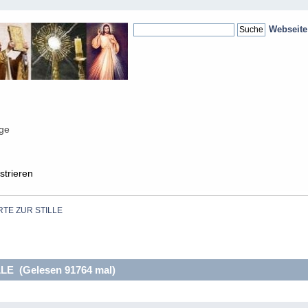
Webseit
nge
strieren
TE ZUR STILLE
E (Gelesen 91764 mal)