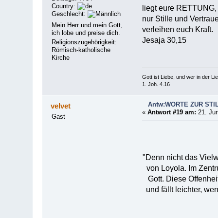
Country:
liegt eure RETTUNG,
Geschlecht:
nur Stille und Vertrau
Mein Herr und mein Gott,
verleihen euch Kraft.
ich lobe und preise dich.
Jesaja 30,15
Religionszugehörigkeit:
Römisch-katholische
Kirche
Gott ist Liebe, und wer in der Lieb
1. Joh. 4.16
Antw:WORTE ZUR STI
velvet
«
Antwort #19 am:
21. Jun
Gast
"Denn nicht das Vielw
von Loyola. Im Zent
Gott. Diese Offenhei
und fällt leichter, 