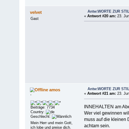
Antw:WORTE ZUR STI
velvet
«
Antwort #20 am:
23. Jun
Gast
Antw:WORTE ZUR STI
amos
«
Antwort #21 am:
23. Jun
'
INNEHALTEN am Abe
Beiträge: 7734
Country:
Wer viel gewinnen wil
Geschlecht:
muss auf die kleinen 
Mein Herr und mein Gott,
achtam sein.
ich lobe und preise dich.