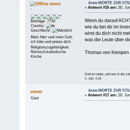
Antw:WORTE ZUR STI
amos
«
Antwort #16 am:
20. Jun
'
Wenn du darauf ACH
Beiträge: 7734
Country:
wie du bei dir im Inner
Geschlecht:
wirst du dich nicht me
Mein Herr und mein Gott,
was die Leute über di
ich lobe und preise dich.
Religionszugehörigkeit:
Römisch-katholische
Thomas von Kempen
Kirche
Gott ist Liebe, und wer in der Lieb
1. Joh. 4.16
Antw:WORTE ZUR STI
velvet
«
Antwort #17 am:
20. Jun
Gast