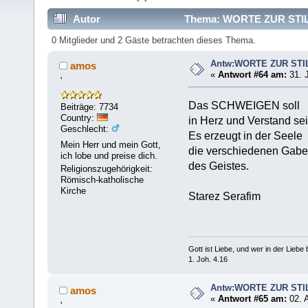
Autor
Thema: WORTE ZUR STILL
0 Mitglieder und 2 Gäste betrachten dieses Thema.
Antw:WORTE ZUR STI
amos
«
Antwort #64 am:
31. J
'
Das SCHWEIGEN soll
Beiträge: 7734
Country:
in Herz und Verstand sei
Geschlecht:
Es erzeugt in der Seele
Mein Herr und mein Gott,
die verschiedenen Gab
ich lobe und preise dich.
des Geistes.
Religionszugehörigkeit:
Römisch-katholische
Kirche
Starez Serafim
Gott ist Liebe, und wer in der Liebe bl
1. Joh. 4.16
Antw:WORTE ZUR STI
amos
«
Antwort #65 am:
02. 
'