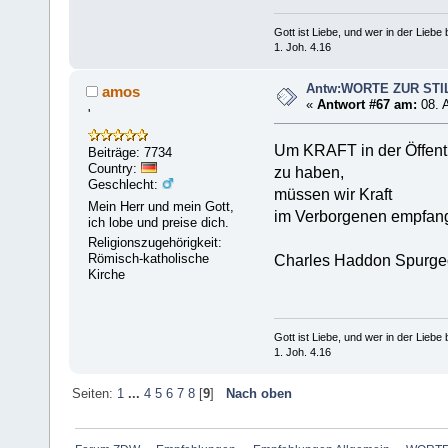
Gott ist Liebe, und wer in der Liebe bl
1. Joh. 4.16
Antw:WORTE ZUR STI
amos
«
Antwort #67 am:
08. 
'
Um KRAFT in der Öffentl
Beiträge: 7734
Country:
zu haben,
Geschlecht:
müssen wir Kraft
Mein Herr und mein Gott,
im Verborgenen empfan
ich lobe und preise dich.
Religionszugehörigkeit:
Römisch-katholische
Charles Haddon Spurg
Kirche
Gott ist Liebe, und wer in der Liebe bl
1. Joh. 4.16
Seiten:
1
...
4
5
6
7
8
[
9
]
Nach oben