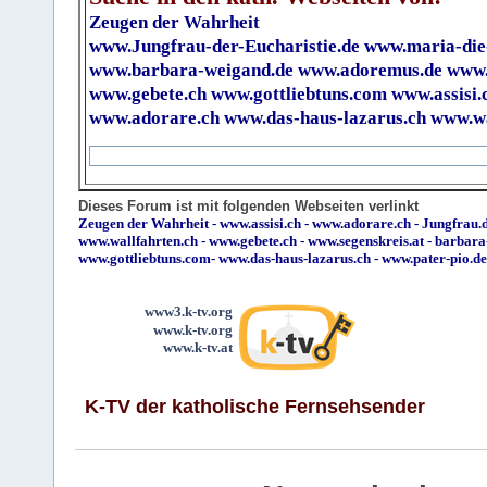
Zeugen der Wahrheit
www.Jungfrau-der-Eucharistie.de
www.maria-die
www.barbara-weigand.de
www.adoremus.de
www.
www.gebete.ch
www.gottliebtuns.com
www.assisi.
www.adorare.ch
www.das-haus-lazarus.ch
www.wa
Dieses Forum ist mit folgenden Webseiten verlinkt
Zeugen der Wahrheit
-
www.assisi.ch
-
www.adorare.ch
-
Jungfrau.d
www.wallfahrten.ch
-
www.gebete.ch
-
www.segenskreis.at
-
barbara
www.gottliebtuns.com
-
www.das-haus-lazarus.ch
-
www.pater-pio.de
www3.k-tv.org
www.k-tv.org
www.k-tv.at
K-TV der katholische Fernsehsender