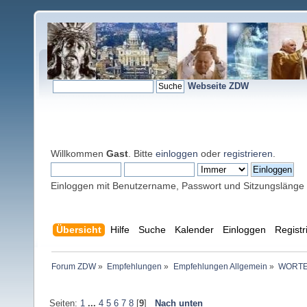
Webseite ZDW
Willkommen
Gast
. Bitte
einloggen
oder
registrieren
.
Einloggen mit Benutzername, Passwort und Sitzungslänge
Übersicht
Hilfe
Suche
Kalender
Einloggen
Registr
Forum ZDW
»
Empfehlungen
»
Empfehlungen Allgemein
»
WORTE
Seiten:
1
...
4
5
6
7
8
[
9
]
Nach unten