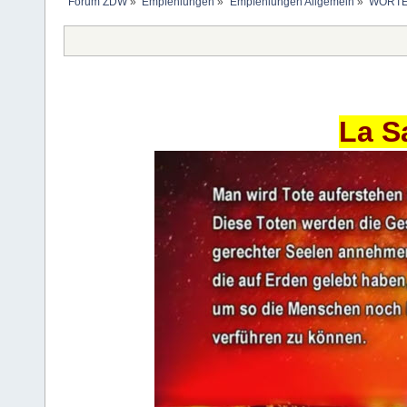
Forum ZDW
»
Empfehlungen
»
Empfehlungen Allgemein
»
WORTE
La S