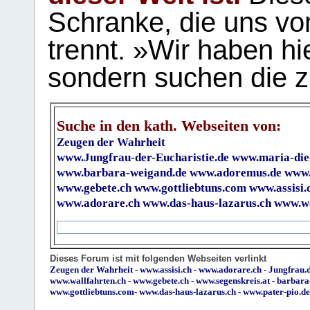
Schranke, die uns vo
trennt. »Wir haben hi
sondern suchen die z
Suche in den kath. Webseiten von:
Zeugen der Wahrheit
www.Jungfrau-der-Eucharistie.de
www.maria-die
www.barbara-weigand.de
www.adoremus.de
www.
www.gebete.ch
www.gottliebtuns.com
www.assisi.
www.adorare.ch
www.das-haus-lazarus.ch
www.wa
Dieses Forum ist mit folgenden Webseiten verlinkt
Zeugen der Wahrheit
-
www.assisi.ch
-
www.adorare.ch
-
Jungfrau.d
www.wallfahrten.ch
-
www.gebete.ch
-
www.segenskreis.at
-
barbara
www.gottliebtuns.com
-
www.das-haus-lazarus.ch
-
www.pater-pio.de